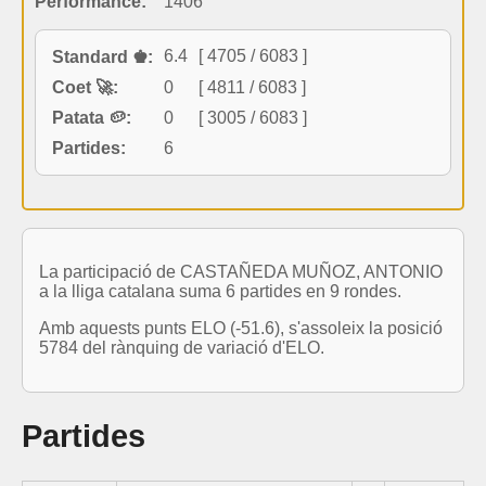
Performance:
1406
6.4
[ 4705 / 6083 ]
Standard ♚:
Coet 🚀:
0
[ 4811 / 6083 ]
Patata 🥔:
0
[ 3005 / 6083 ]
Partides:
6
La participació de CASTAÑEDA MUÑOZ, ANTONIO
a la lliga catalana suma 6 partides en 9 rondes.
Amb aquests punts ELO (-51.6), s'assoleix la posició
5784 del rànquing de variació d'ELO.
Partides