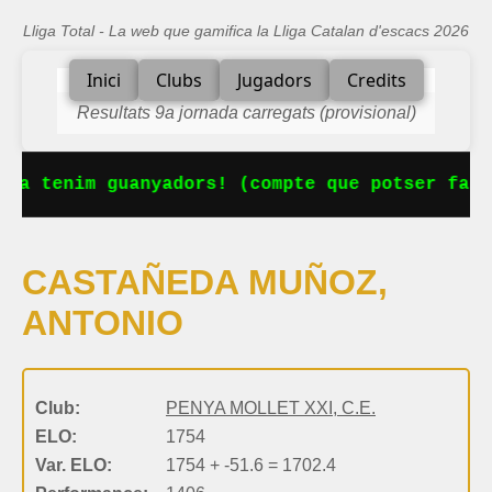
Lliga Total - La web que gamifica la Lliga Catalan d'escacs 2026
Inici
Clubs
Jugadors
Credits
Resultats 9a jornada carregats (provisional)
 Ja tenim guanyadors! (compte que potser falt
CASTAÑEDA MUÑOZ,
ANTONIO
Club:
PENYA MOLLET XXI, C.E.
ELO:
1754
Var. ELO:
1754 + -51.6 = 1702.4