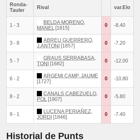
Ronda-
Rival
var.Elo
Tauler
BELDA MORENO,
1 - 3
0
-8.40
MANEL
[1815]
ABREU GUERRERO,
3 - 8
0
-7.20
J.ANTONI
[1857]
GRAUS SERRABASA,
5 - 7
0
-12.00
TONI
[1682]
ARGEMI CAMP, JAUME
6 - 2
0
-10.80
[1727]
CANALS CABEZUELO,
8 - 2
0
-5.80
POL
[1907]
LUCENA PERIAÑEZ,
9 - 1
0
-7.40
JORDI
[1846]
Historial de Punts