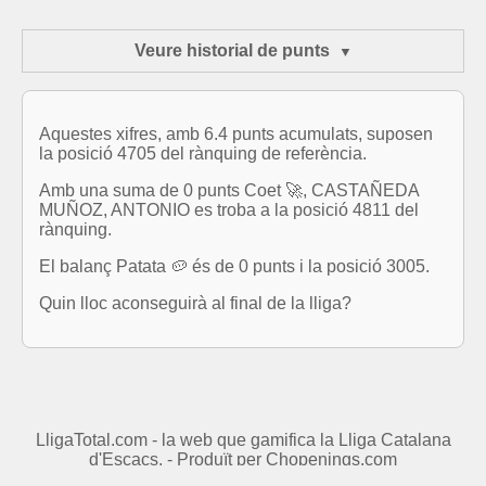
Veure historial de punts
Aquestes xifres, amb 6.4 punts acumulats, suposen
la posició 4705 del rànquing de referència.
Amb una suma de 0 punts Coet 🚀, CASTAÑEDA
MUÑOZ, ANTONIO es troba a la posició 4811 del
rànquing.
El balanç Patata 🥔 és de 0 punts i la posició 3005.
Quin lloc aconseguirà al final de la lliga?
LligaTotal.com - la web que gamifica la Lliga Catalana
d'Escacs. - Produït per
Chopenings.com