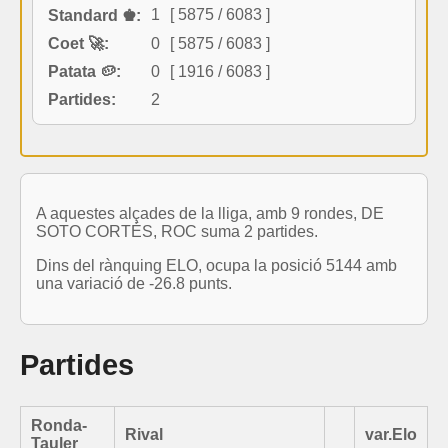
1
[ 5875 / 6083 ]
Standard ♚:
Coet 🚀:
0
[ 5875 / 6083 ]
Patata 🥔:
0
[ 1916 / 6083 ]
Partides:
2
A aquestes alçades de la lliga, amb 9 rondes, DE
SOTO CORTÉS, ROC suma 2 partides.
Dins del rànquing ELO, ocupa la posició 5144 amb
una variació de -26.8 punts.
Partides
Ronda-
Rival
var.Elo
Tauler