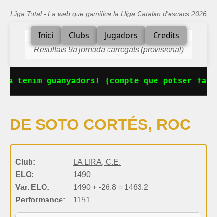
Lliga Total - La web que gamifica la Lliga Catalan d'escacs 2026
Inici
Clubs
Jugadors
Credits
Resultats 9a jornada carregats (provisional)
Ja tenim guanyadors! (compte que potser falt
DE SOTO CORTÉS, ROC
Club:
LA LIRA, C.E.
ELO:
1490
Var. ELO:
1490 + -26.8 = 1463.2
Performance:
1151