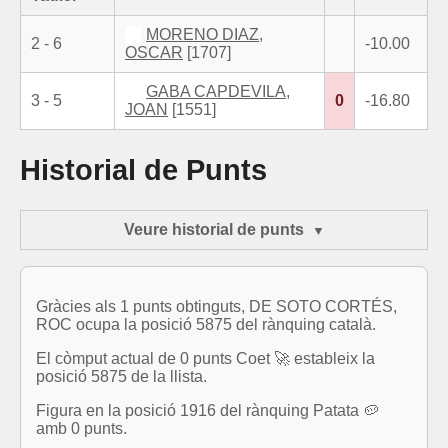
MORENO DIAZ,
2 - 6
-10.00
OSCAR
[1707]
GABA CAPDEVILA,
3 - 5
0
-16.80
JOAN
[1551]
Historial de Punts
Veure historial de punts
Gràcies als 1 punts obtinguts, DE SOTO CORTÉS,
ROC ocupa la posició 5875 del rànquing català.
El còmput actual de 0 punts Coet 🚀 estableix la
posició 5875 de la llista.
Figura en la posició 1916 del rànquing Patata 🥔
amb 0 punts.