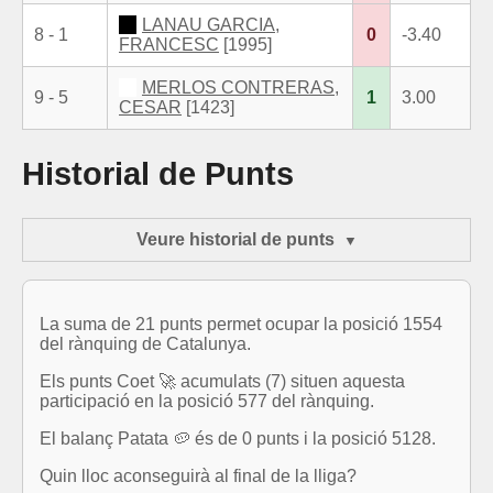
LANAU GARCIA,
8 - 1
0
-3.40
FRANCESC
[1995]
MERLOS CONTRERAS,
9 - 5
1
3.00
CESAR
[1423]
Historial de Punts
Veure historial de punts
La suma de 21 punts permet ocupar la posició 1554
del rànquing de Catalunya.
Els punts Coet 🚀 acumulats (7) situen aquesta
participació en la posició 577 del rànquing.
El balanç Patata 🥔 és de 0 punts i la posició 5128.
Quin lloc aconseguirà al final de la lliga?