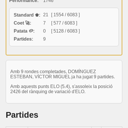
Performance:
1746
21
[ 1554 / 6083 ]
Standard ♚:
Coet 🚀:
7
[ 577 / 6083 ]
Patata 🥔:
0
[ 5128 / 6083 ]
Partides:
9
Amb 9 rondes completades, DOMÍNGUEZ
ESTEBAN, VÍCTOR MIGUEL ja ha jugat 9 partides.
Amb aquests punts ELO (5.4), s'assoleix la posició
2426 del rànquing de variació d'ELO.
Partides