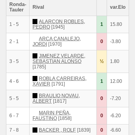
Ronda-
Rival
var.Elo
Tauler
ALARCON ROBLES,
1 - 5
1
15.80
PEDRO
[1945]
ARCA CANALEJO,
2 - 1
0
-3.80
JORDI
[1970]
JIMENEZ VELARDE,
3 - 5
SEBASTIAN ALONSO
½
1.80
[1785]
ROBLA CARREIRAS,
4 - 6
1
12.00
XAVIER
[1791]
BRAULIO NOVAU,
5 - 5
0
-7.20
ALBERT
[1817]
MARIN PEÑA,
6 - 7
0
-6.20
FAUSTINO
[1858]
7 - 8
BACKER , ROLF
[1839]
0
-6.60