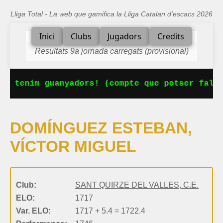
Lliga Total - La web que gamifica la Lliga Catalan d'escacs 2026
Inici
Clubs
Jugadors
Credits
Resultats 9a jornada carregats (provisional)
Ja tenim guanyadors! (compte que potser falta
DOMÍNGUEZ ESTEBAN,
VÍCTOR MIGUEL
Club:
SANT QUIRZE DEL VALLES, C.E.
ELO:
1717
Var. ELO:
1717 + 5.4 = 1722.4