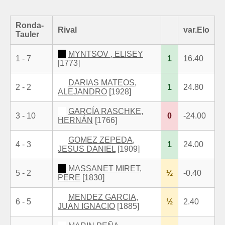
Ronda-
Rival
var.Elo
Tauler
MYNTSOV , ELISEY
1 - 7
1
16.40
[1773]
DARIAS MATEOS,
2 - 2
1
24.80
ALEJANDRO
[1928]
GARCÍA RASCHKE,
3 - 10
0
-24.00
HERNÁN
[1766]
GOMEZ ZEPEDA,
4 - 3
1
24.00
JESUS DANIEL
[1909]
MASSANET MIRET,
5 - 2
½
-0.40
PERE
[1830]
MENDEZ GARCIA,
6 - 5
½
2.40
JUAN IGNACIO
[1885]