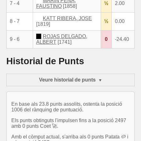
MARIN PEÑA,
7 - 4
½
2.00
FAUSTINO
[1858]
KATT RIBERA, JOSE
8 - 7
½
0.00
[1819]
ROJAS DELGADO,
9 - 6
0
-24.40
ALBERT
[1741]
Historial de Punts
Veure historial de punts
En base als 23.8 punts assolits, ostenta la posició
1006 del rànquing de puntuació.
Els punts obtinguts l'impulsen fins a la posició 2497
amb 0 punts Coet 🚀.
Amb el còmput actual, s'arriba als 0 punts Patata 🥔 i