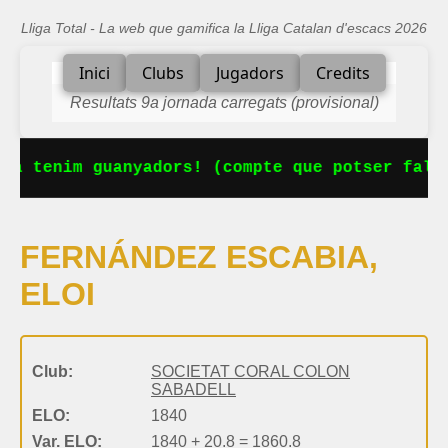
Lliga Total - La web que gamifica la Lliga Catalan d'escacs 2026
Inici
Clubs
Jugadors
Credits
Resultats 9a jornada carregats (provisional)
Ja tenim guanyadors! (compte que potser falt
FERNÁNDEZ ESCABIA,
ELOI
Club:
SOCIETAT CORAL COLON
SABADELL
ELO:
1840
Var. ELO:
1840 + 20.8 = 1860.8