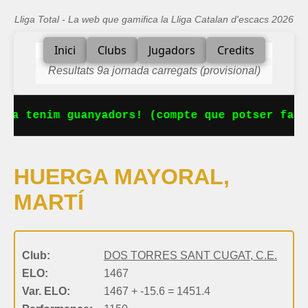
Lliga Total - La web que gamifica la Lliga Catalan d'escacs 2026
Inici
Clubs
Jugadors
Credits
Resultats 9a jornada carregats (provisional)
 Ja tenim guanyadors! (compte que potser falt
HUERGA MAYORAL,
MARTÍ
Club:
DOS TORRES SANT CUGAT, C.E.
ELO:
1467
Var. ELO:
1467 + -15.6 = 1451.4