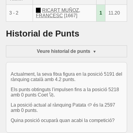
RICART MUÑOZ,
3 - 2
1
11.20
FRANCESC
[1667]
Historial de Punts
Veure historial de punts
Actualment, la seva fitxa figura en la posició 5191 del
rànquing català amb 4.2 punts.
Els punts obtinguts l'impulsen fins a la posició 5218
amb 0 punts Coet 🚀.
La posició actual al rànquing Patata 🥔 és la 2597
amb 0 punts.
Quina posició ocuparà quan acabi la competició?