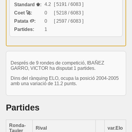
4.2
[ 5191 / 6083 ]
Standard ♚:
Coet 🚀:
0
[ 5218 / 6083 ]
Patata 🥔:
0
[ 2597 / 6083 ]
Partides:
1
Després de 9 rondes de competició, IBAÑEZ
GARRO, VICTOR ha disputat 1 partides.
Dins del rànquing ELO, ocupa la posició 2004-2005
amb una variació de 11.2 punts.
Partides
Ronda-
Rival
var.Elo
Tauler