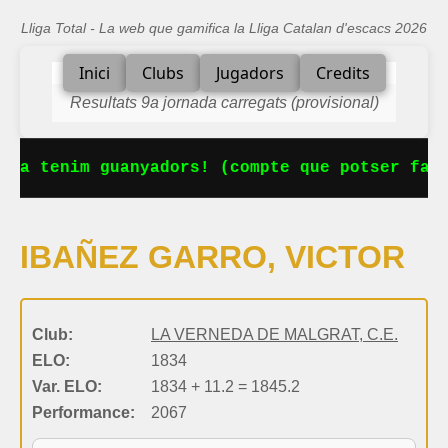
Lliga Total - La web que gamifica la Lliga Catalan d'escacs 2026
Inici
Clubs
Jugadors
Credits
Resultats 9a jornada carregats (provisional)
 Ja tenim guanyadors! (compte que potser falt
IBAÑEZ GARRO, VICTOR
Club:
LA VERNEDA DE MALGRAT, C.E.
ELO:
1834
Var. ELO:
1834 + 11.2 = 1845.2
Performance:
2067