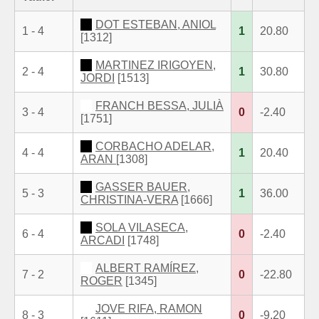
DOT ESTEBAN, ANIOL
1 - 4
1
20.80
[1312]
MARTINEZ IRIGOYEN,
2 - 4
1
30.80
JORDI
[1513]
FRANCH BESSA, JULIÀ
3 - 4
0
-2.40
[1751]
CORBACHO ADELAR,
4 - 4
1
20.40
ARAN
[1308]
GASSER BAUER,
5 - 3
1
36.00
CHRISTINA-VERA
[1666]
SOLA VILASECA,
6 - 4
0
-2.40
ARCADI
[1748]
ALBERT RAMÍREZ,
7 - 2
0
-22.80
ROGER
[1345]
JOVE RIFA, RAMON
8 - 3
0
-9.20