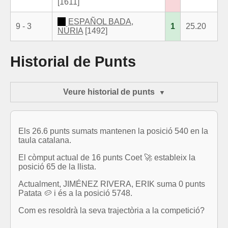
[1611]
ESPAÑOL BADA,
9 - 3
1
25.20
NÚRIA
[1492]
Historial de Punts
Veure historial de punts
Els 26.6 punts sumats mantenen la posició 540 en la
taula catalana.
El còmput actual de 16 punts Coet 🚀 estableix la
posició 65 de la llista.
Actualment, JIMÉNEZ RIVERA, ERIK suma 0 punts
Patata 🥔 i és a la posició 5748.
Com es resoldrà la seva trajectòria a la competició?