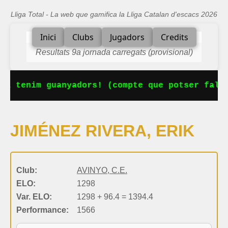
Lliga Total - La web que gamifica la Lliga Catalan d'escacs 2026
Inici
Clubs
Jugadors
Credits
Resultats 9a jornada carregats (provisional)
Ja tenim guanyadors! (compte que potser falta
JIMÉNEZ RIVERA, ERIK
Club:
AVINYO, C.E.
ELO:
1298
Var. ELO:
1298 + 96.4 = 1394.4
Performance:
1566