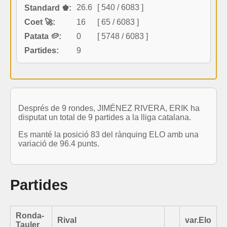
26.6
[ 540 / 6083 ]
Standard ♚:
Coet 🚀:
16
[ 65 / 6083 ]
Patata 🥔:
0
[ 5748 / 6083 ]
Partides:
9
Després de 9 rondes, JIMÉNEZ RIVERA, ERIK ha
disputat un total de 9 partides a la lliga catalana.
Es manté la posició 83 del rànquing ELO amb una
variació de 96.4 punts.
Partides
Ronda-
Rival
var.Elo
Tauler