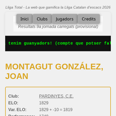
Lliga Total - La web que gamifica la Lliga Catalan d'escacs 2026
Inici
Clubs
Jugadors
Credits
Resultats 9a jornada carregats (provisional)
Ja tenim guanyadors! (compte que potser falta
MONTAGUT GONZÁLEZ,
JOAN
Club:
PARDINYES, C.E.
ELO:
1829
Var. ELO:
1829 + -10 = 1819