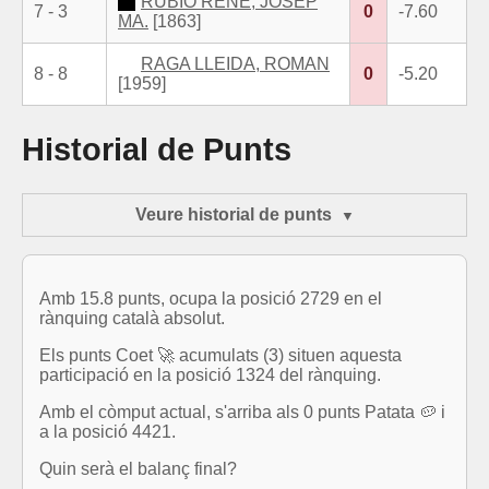
RUBIO REÑE, JOSEP
7 - 3
0
-7.60
MA.
[1863]
RAGA LLEIDA, ROMAN
8 - 8
0
-5.20
[1959]
Historial de Punts
Veure historial de punts
Amb 15.8 punts, ocupa la posició 2729 en el
rànquing català absolut.
Els punts Coet 🚀 acumulats (3) situen aquesta
participació en la posició 1324 del rànquing.
Amb el còmput actual, s'arriba als 0 punts Patata 🥔 i
a la posició 4421.
Quin serà el balanç final?