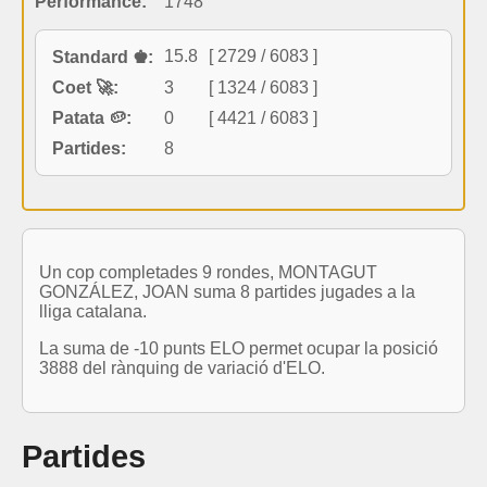
Performance:
1748
15.8
[ 2729 / 6083 ]
Standard ♚:
Coet 🚀:
3
[ 1324 / 6083 ]
Patata 🥔:
0
[ 4421 / 6083 ]
Partides:
8
Un cop completades 9 rondes, MONTAGUT
GONZÁLEZ, JOAN suma 8 partides jugades a la
lliga catalana.
La suma de -10 punts ELO permet ocupar la posició
3888 del rànquing de variació d'ELO.
Partides