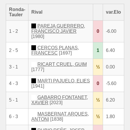
Ronda-
Rival
var.Elo
Tauler
PAREJA GUERRERO,
1 - 2
FRANCISCO JAVIER
0
-6.00
[1980]
CERCOS PLANAS,
2 - 5
1
6.40
FRANCESC
[1697]
RICART CRUEL, GUIM
3 - 1
½
0.00
[1777]
MARTI PAJUELO, ELIES
4 - 3
0
-5.60
[1941]
GABARRO FONTANET,
5 - 1
½
6.20
XAVIER
[2023]
MASBERNAT ARQUES,
6 - 3
½
1.80
ANTONI
[1838]