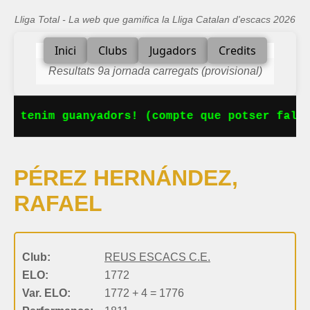
Lliga Total - La web que gamifica la Lliga Catalan d'escacs 2026
Inici
Clubs
Jugadors
Credits
Resultats 9a jornada carregats (provisional)
Ja tenim guanyadors! (compte que potser falta
PÉREZ HERNÁNDEZ,
RAFAEL
Club:
REUS ESCACS C.E.
ELO:
1772
Var. ELO:
1772 + 4 = 1776