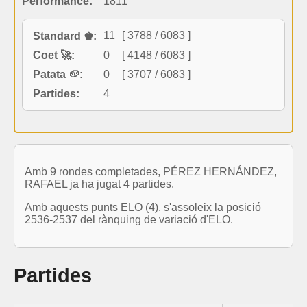
Performance:
1811
11
[ 3788 / 6083 ]
Standard ♚:
Coet 🚀:
0
[ 4148 / 6083 ]
Patata 🥔:
0
[ 3707 / 6083 ]
Partides:
4
Amb 9 rondes completades, PÉREZ HERNÁNDEZ,
RAFAEL ja ha jugat 4 partides.
Amb aquests punts ELO (4), s'assoleix la posició
2536-2537 del rànquing de variació d'ELO.
Partides