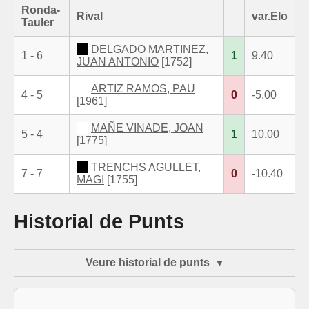
Ronda-
Rival
var.Elo
Tauler
DELGADO MARTINEZ,
1 - 6
1
9.40
JUAN ANTONIO
[1752]
ARTIZ RAMOS, PAU
4 - 5
0
-5.00
[1961]
MAÑE VINADE, JOAN
5 - 4
1
10.00
[1775]
TRENCHS AGULLET,
7 - 7
0
-10.40
MAGI
[1755]
Historial de Punts
Veure historial de punts