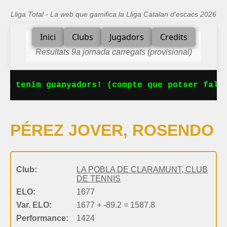
Lliga Total - La web que gamifica la Lliga Catalan d'escacs 2026
Inici
Clubs
Jugadors
Credits
Resultats 9a jornada carregats (provisional)
Ja tenim guanyadors! (compte que potser falta
PÉREZ JOVER, ROSENDO
Club:
LA POBLA DE CLARAMUNT, CLUB
DE TENNIS
ELO:
1677
Var. ELO:
1677 + -89.2 = 1587.8
Performance:
1424