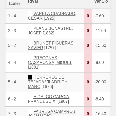
Rival
var.Elo
Tauler
VARELA CUADRADO,
1 - 4
0
-7.60
CESAR
[1925]
PLANS BONASTRE,
2 - 3
0
-11.60
JOSEP
[1832]
BRUNET FIGUERAS,
3 - 2
0
-15.60
XAVIER
[1757]
PREGONAS
4 - 4
CASAPONSA, MIQUEL
0
-9.60
[1881]
HERREROS DE
5 - 4
TEJADA VILADRICH,
0
-20.00
MARC
[1676]
HIDALGO GARCIA,
6 - 2
0
-8.40
FRANCESC X.
[1907]
FABREGA CAMPROBI,
7 - 3
0
-16.40