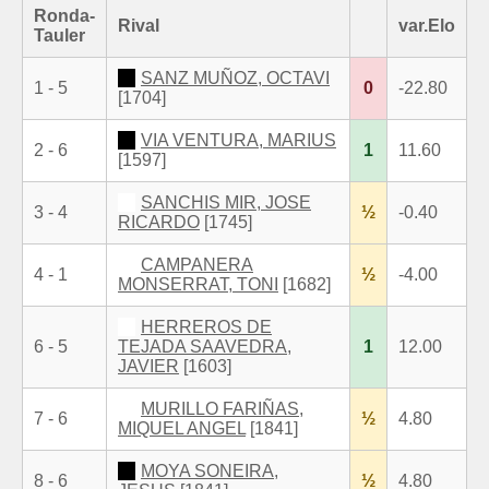
Ronda-
Rival
var.Elo
Tauler
SANZ MUÑOZ, OCTAVI
1 - 5
0
-22.80
[1704]
VIA VENTURA, MARIUS
2 - 6
1
11.60
[1597]
SANCHIS MIR, JOSE
3 - 4
½
-0.40
RICARDO
[1745]
CAMPANERA
4 - 1
½
-4.00
MONSERRAT, TONI
[1682]
HERREROS DE
6 - 5
TEJADA SAAVEDRA,
1
12.00
JAVIER
[1603]
MURILLO FARIÑAS,
7 - 6
½
4.80
MIQUEL ANGEL
[1841]
MOYA SONEIRA,
8 - 6
½
4.80