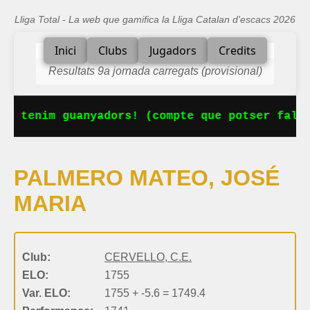
Lliga Total - La web que gamifica la Lliga Catalan d'escacs 2026
Inici
Clubs
Jugadors
Credits
Resultats 9a jornada carregats (provisional)
Ja tenim guanyadors! (compte que potser falta
PALMERO MATEO, JOSÉ
MARIA
Club:
CERVELLO, C.E.
ELO:
1755
Var. ELO:
1755 + -5.6 = 1749.4