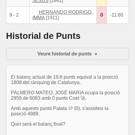
JESUS
[1841]
HERNANDO RODRIGO,
9 - 2
0
-11.60
IMMA
[1911]
Historial de Punts
Veure historial de punts
El balanç actual de 19.8 punts equival a la posició
1808 del rànquing de Catalunya.
PALMERO MATEO, JOSÉ MARIA ocupa la posició
2959 de 6083 amb 0 punts Coet 🚀.
Amb aquests punts Patata 🥔 (0), s'assoleix la
posició 4989.
Quin serà el balanç final?