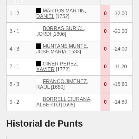
MARTOS MARTIN,
1 - 2
0
-12.00
DANIEL
[1752]
BORRAS SURIOL,
3 - 1
0
-20.00
JORDI
[1606]
MUNTANE MUNTE,
4 - 3
0
-24.00
JOSE MARIA
[1533]
GINER PEREZ,
7 - 1
0
-11.20
XAVIER
[1772]
FRANCO JIMENEZ,
8 - 3
0
-15.60
RAUL
[1680]
BORRELL CIURANA,
9 - 2
0
-14.80
ALBERTO
[1698]
Historial de Punts