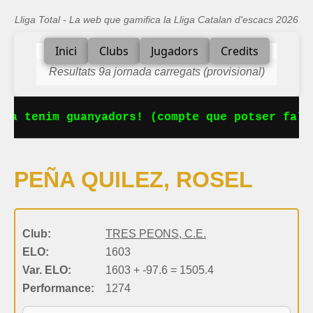
Lliga Total - La web que gamifica la Lliga Catalan d'escacs 2026
Inici
Clubs
Jugadors
Credits
Resultats 9a jornada carregats (provisional)
Ja tenim guanyadors! (compte que potser falt
PEÑA QUILEZ, ROSEL
Club:
TRES PEONS, C.E.
ELO:
1603
Var. ELO:
1603 + -97.6 = 1505.4
Performance:
1274