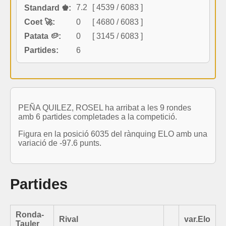
7.2
[ 4539 / 6083 ]
Standard ♚:
Coet 🚀:
0
[ 4680 / 6083 ]
Patata 🥔:
0
[ 3145 / 6083 ]
Partides:
6
PEÑA QUILEZ, ROSEL ha arribat a les 9 rondes
amb 6 partides completades a la competició.
Figura en la posició 6035 del rànquing ELO amb una
variació de -97.6 punts.
Partides
Ronda-
Rival
var.Elo
Tauler