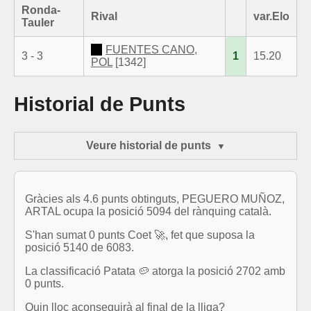
Ronda-
Rival
var.Elo
Tauler
FUENTES CANO,
3 - 3
1
15.20
POL
[1342]
Historial de Punts
Veure historial de punts
Gràcies als 4.6 punts obtinguts, PEGUERO MUÑOZ,
ARTAL ocupa la posició 5094 del rànquing català.
S'han sumat 0 punts Coet 🚀, fet que suposa la
posició 5140 de 6083.
La classificació Patata 🥔 atorga la posició 2702 amb
0 punts.
Quin lloc aconseguirà al final de la lliga?