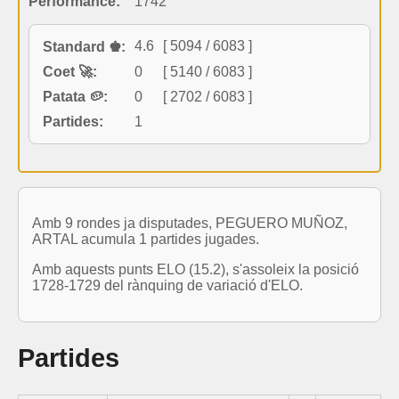
Performance:
1742
4.6
[ 5094 / 6083 ]
Standard ♚:
Coet 🚀:
0
[ 5140 / 6083 ]
Patata 🥔:
0
[ 2702 / 6083 ]
Partides:
1
Amb 9 rondes ja disputades, PEGUERO MUÑOZ,
ARTAL acumula 1 partides jugades.
Amb aquests punts ELO (15.2), s'assoleix la posició
1728-1729 del rànquing de variació d'ELO.
Partides