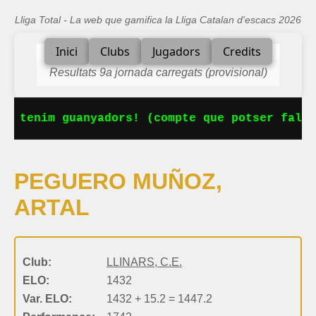
Lliga Total - La web que gamifica la Lliga Catalan d'escacs 2026
Inici
Clubs
Jugadors
Credits
Resultats 9a jornada carregats (provisional)
Ja tenim guanyadors! (compte que potser falta
PEGUERO MUÑOZ,
ARTAL
Club:
LLINARS, C.E.
ELO:
1432
Var. ELO:
1432 + 15.2 = 1447.2