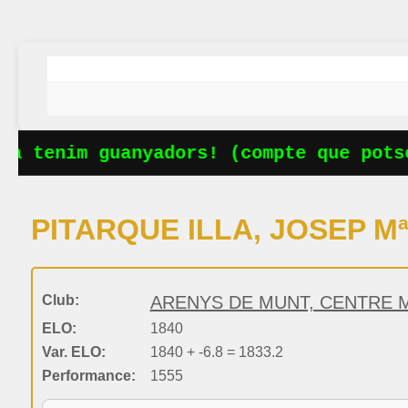
a tenim guanyadors! (compte que potse
PITARQUE ILLA, JOSEP M
Club:
ARENYS DE MUNT, CENTRE 
ELO:
1840
Var. ELO:
1840 + -6.8 = 1833.2
Performance:
1555