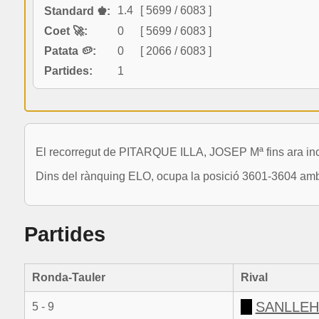
1.4
[ 5699 / 6083 ]
Standard ♚:
Coet 🚀:
0
[ 5699 / 6083 ]
Patata 🥔:
0
[ 2066 / 6083 ]
Partides:
1
El recorregut de PITARQUE ILLA, JOSEP Mª fins ara inc
Dins del rànquing ELO, ocupa la posició 3601-3604 amb 
Partides
Ronda-Tauler
Rival
SANLLEHI
5 - 9