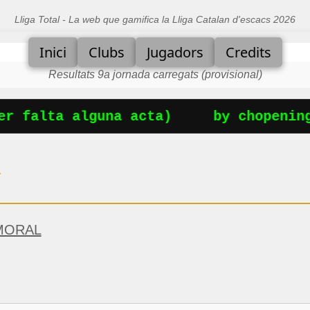
Lliga Total - La web que gamifica la Lliga Catalan d'escacs 2026
Inici
Clubs
Jugadors
Credits
Resultats 9a jornada carregats (provisional)
r falta alguna acta)
by chopening
ª
MORAL