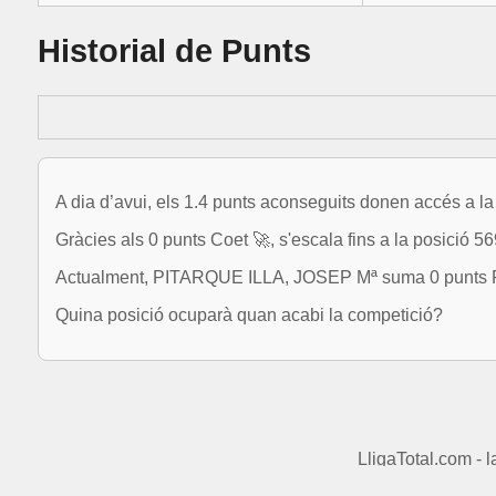
Historial de Punts
A dia d’avui, els 1.4 punts aconseguits donen accés a la
Gràcies als 0 punts Coet 🚀, s'escala fins a la posició 56
Actualment, PITARQUE ILLA, JOSEP Mª suma 0 punts Pat
Quina posició ocuparà quan acabi la competició?
LligaTotal.com - 