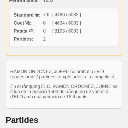
Performance:
1632
7.6
[ 4480 / 6083 ]
Standard ♚:
Coet 🚀:
0
[ 4634 / 6083 ]
Patata 🥔:
0
[ 3193 / 6083 ]
Partides:
2
RAMON ORDOÑEZ, JOFRE ha arribat a les 9
rondes amb 2 partides completades a la competició.
En el rànquing ELO, RAMON ORDOÑEZ, JOFRE es
situa en la posició 1503 del rànquing de variació
d'ELO amb una variació de 18.4 punts.
Partides