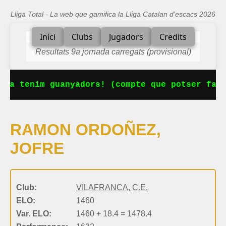
Lliga Total - La web que gamifica la Lliga Catalan d'escacs 2026
Inici
Clubs
Jugadors
Credits
Resultats 9a jornada carregats (provisional)
 Ja tenim guanyadors! (compte que potser falt
RAMON ORDOÑEZ,
JOFRE
Club:
VILAFRANCA, C.E.
ELO:
1460
Var. ELO:
1460 + 18.4 = 1478.4