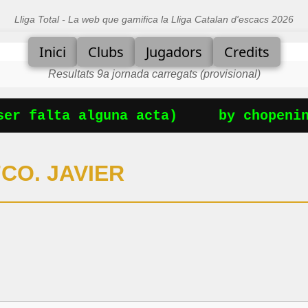
Lliga Total - La web que gamifica la Lliga Catalan d'escacs 2026
Inici
Clubs
Jugadors
Credits
Resultats 9a jornada carregats (provisional)
er falta alguna acta)
by chopening
CO. JAVIER