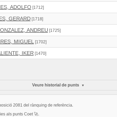
ES, ADOLFO
[1712]
ES, GERARD
[1718]
ONZALEZ, ANDREU
[1725]
RES, MIGUEL
[1702]
LIENTE, IKER
[1470]
Veure historial de punts
osició 2081 del rànquing de referència.
es als punts Coet 🚀.