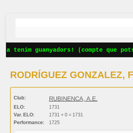
Ja tenim guanyadors! (compte que pots
RODRÍGUEZ GONZALEZ, F
Club:
RUBINENCA, A.E.
ELO:
1731
Var. ELO:
1731 + 0 = 1731
Performance:
1725