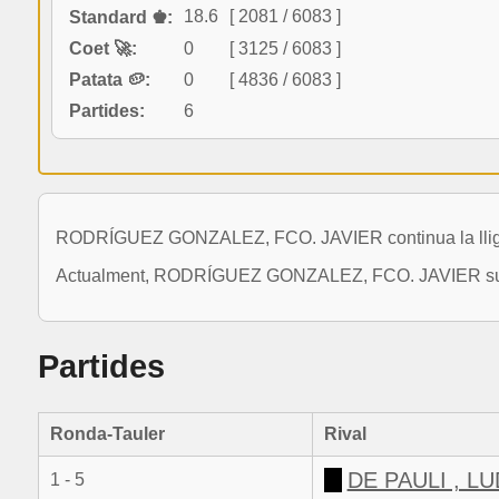
18.6
[ 2081 / 6083 ]
Standard ♚:
Coet 🚀:
0
[ 3125 / 6083 ]
Patata 🥔:
0
[ 4836 / 6083 ]
Partides:
6
RODRÍGUEZ GONZALEZ, FCO. JAVIER continua la lliga 
Actualment, RODRÍGUEZ GONZALEZ, FCO. JAVIER suma un
Partides
Ronda-Tauler
Rival
DE PAULI , L
1 - 5