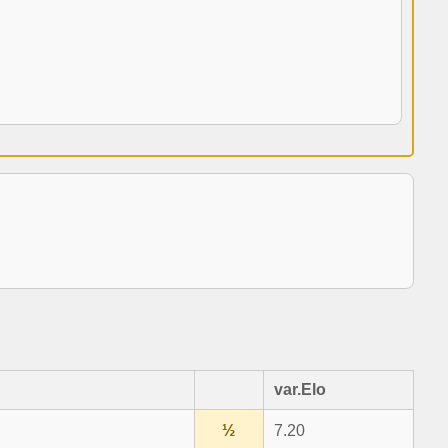
var.Elo
½
7.20