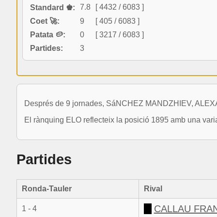
7.8
[ 4432 / 6083 ]
Standard ♚:
Coet 🚀:
9
[ 405 / 6083 ]
Patata 🥔:
0
[ 3217 / 6083 ]
Partides:
3
Després de 9 jornades, SáNCHEZ MANDZHIEV, ALEXANDER
El rànquing ELO reflecteix la posició 1895 amb una vari
Partides
Ronda-Tauler
Rival
CALLAU FRA
1 - 4