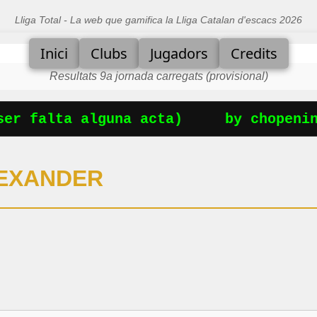
Lliga Total - La web que gamifica la Lliga Catalan d'escacs 2026
Inici
Clubs
Jugadors
Credits
Resultats 9a jornada carregats (provisional)
er falta alguna acta)
by chopening
LEXANDER