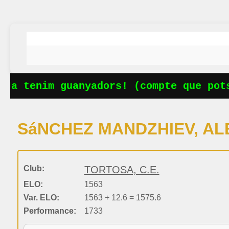
Ja tenim guanyadors! (compte que pots
SáNCHEZ MANDZHIEV, A
Club:
TORTOSA, C.E.
ELO:
1563
Var. ELO:
1563 + 12.6 = 1575.6
Performance:
1733