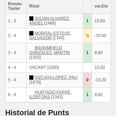
Ronda-
Rival
var.Elo
Tauler
JULIAN ALVAREZ,
1 - 3
1
15.60
ANGEL
[1466]
MORRAL ESTEVE,
2 - 4
½
-10.40
SALVADOR
[1340]
BROOMFIELD
3 - 4
GONZALEZ, MARTIN
1
8.80
[1325]
4 - 4
VACANT [1000]
10.00
VIZCAYA LOPEZ, PAU
5 - 4
0
-13.20
[1670]
HURTADO FARRE,
6 - 4
1
9.60
ILDEFONS
[1342]
Historial de Punts