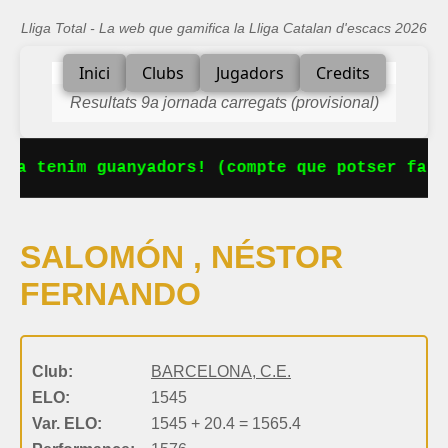
Lliga Total - La web que gamifica la Lliga Catalan d'escacs 2026
Inici
Clubs
Jugadors
Credits
Resultats 9a jornada carregats (provisional)
 Ja tenim guanyadors! (compte que potser falt
SALOMÓN , NÉSTOR
FERNANDO
Club:
BARCELONA, C.E.
ELO:
1545
Var. ELO:
1545 + 20.4 = 1565.4