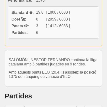
Performance:
1576
19.8
[ 1808 / 6083 ]
Standard ♚:
Coet 🚀:
0
[ 2959 / 6083 ]
Patata 🥔:
3
[ 1412 / 6083 ]
Partides:
6
SALOMÓN , NÉSTOR FERNANDO continua la lliga
catalana amb 6 partides jugades en 9 rondes.
Amb aquests punts ELO (20.4), s'assoleix la posició
1375 del rànquing de variació d'ELO.
Partides