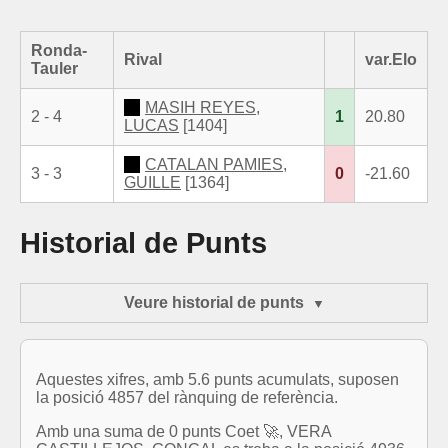
Ronda-
Rival
var.Elo
Tauler
MASIH REYES,
2 - 4
1
20.80
LUCAS
[1404]
CATALAN PAMIES,
3 - 3
0
-21.60
GUILLE
[1364]
Historial de Punts
Veure historial de punts
Aquestes xifres, amb 5.6 punts acumulats, suposen
la posició 4857 del rànquing de referència.
Amb una suma de 0 punts Coet 🚀, VERA