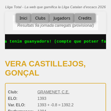
Lliga Total - La web que gamifica la Lliga Catalan d'escacs 2026
Inici
Clubs
Jugadors
Credits
Resultats 9a jornada carregats (provisional)
 Ja tenim guanyadors! (compte que potser falt
VERA CASTILLEJOS,
GONÇAL
Club:
GRAMENET, C.E.
ELO:
1393
Var. ELO:
1393 + -0.8 = 1392.2