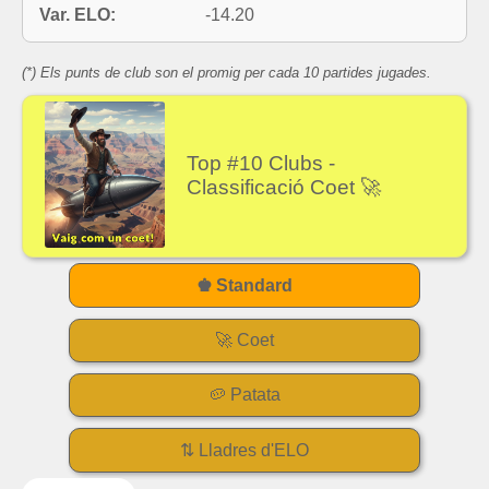
Var. ELO:
-14.20
(*) Els punts de club son el promig per cada 10 partides jugades.
Top #10 Clubs -
Classificació Coet 🚀
♚ Standard
🚀 Coet
🥔 Patata
⇅ Lladres d'ELO