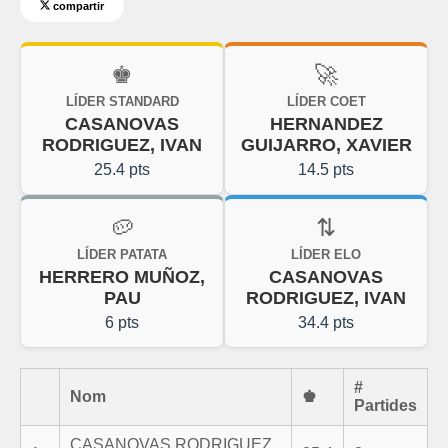
compartir
♚
🚀
LÍDER STANDARD
LÍDER COET
CASANOVAS
HERNANDEZ
RODRIGUEZ, IVAN
GUIJARRO, XAVIER
25.4 pts
14.5 pts
🥔
⇅
LÍDER PATATA
LÍDER ELO
HERRERO MUÑOZ,
CASANOVAS
PAU
RODRIGUEZ, IVAN
6 pts
34.4 pts
#
Nom
♚
Partides
CASANOVAS RODRIGUEZ,