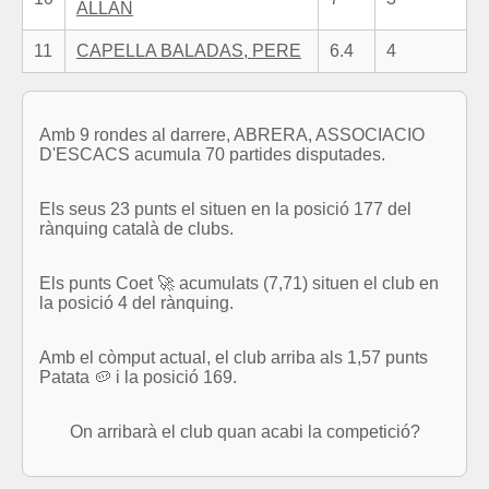
ALLAN
11
CAPELLA BALADAS, PERE
6.4
4
Amb 9 rondes al darrere, ABRERA, ASSOCIACIO
D'ESCACS acumula 70 partides disputades.
Els seus 23 punts el situen en la posició 177 del
rànquing català de clubs.
Els punts Coet 🚀 acumulats (7,71) situen el club en
la posició 4 del rànquing.
Amb el còmput actual, el club arriba als 1,57 punts
Patata 🥔 i la posició 169.
On arribarà el club quan acabi la competició?