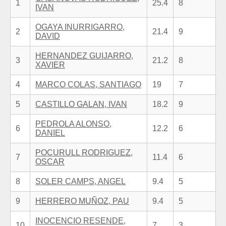
1
25.4
8
IVAN
OGAYA INURRIGARRO,
2
21.4
9
DAVID
HERNANDEZ GUIJARRO,
3
21.2
8
XAVIER
4
MARCO COLAS, SANTIAGO
19
7
5
CASTILLO GALAN, IVAN
18.2
9
PEDROLA ALONSO,
6
12.2
6
DANIEL
POCURULL RODRIGUEZ,
7
11.4
6
OSCAR
8
SOLER CAMPS, ANGEL
9.4
5
9
HERRERO MUÑOZ, PAU
9.4
5
INOCENCIO RESENDE,
10
7
3