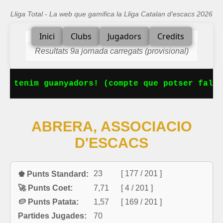
Lliga Total - La web que gamifica la Lliga Catalan d'escacs 2026
Inici
Clubs
Jugadors
Credits
Resultats 9a jornada carregats (provisional)
Ja tenim guanyadors! (compte que potser falta
ABRERA, ASSOCIACIO
D'ESCACS
23
[ 177 / 201 ]
♚ Punts Standard:
🚀 Punts Coet:
7,71
[ 4 / 201 ]
🥔 Punts Patata:
1,57
[ 169 / 201 ]
Partides Jugades:
70