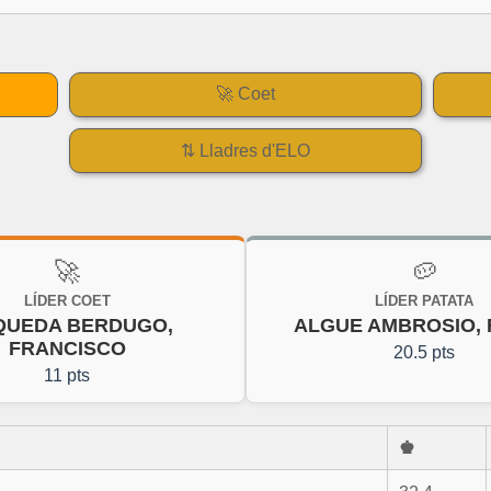
🚀 Coet
⇅ Lladres d'ELO
🚀
🥔
LÍDER COET
LÍDER PATATA
QUEDA BERDUGO,
ALGUE AMBROSIO, 
FRANCISCO
20.5 pts
11 pts
♚