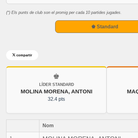
(*) Els punts de club son el promig per cada 10 partides jugades.
♚ Standard
compartir
♚
LÍDER STANDARD
MOLINA MORENA, ANTONI
MA
32.4 pts
Nom