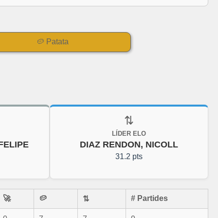
🥔 Patata
⇅
LÍDER ELO
FELIPE
DIAZ RENDON, NICOLL
31.2 pts
🚀
🥔
# Partides
⇅