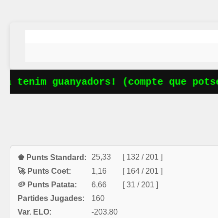
 tenim guanyadors! (compte que potser
25,33
[ 132 / 201 ]
♚ Punts Standard:
🚀 Punts Coet:
1,16
[ 164 / 201 ]
🥔 Punts Patata:
6,66
[ 31 / 201 ]
Partides Jugades:
160
Var. ELO:
-203.80