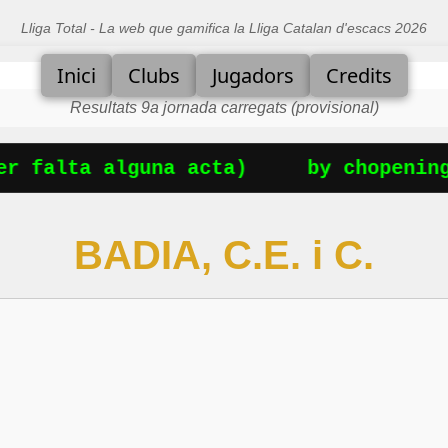
Lliga Total - La web que gamifica la Lliga Catalan d'escacs 2026
Inici
Clubs
Jugadors
Credits
Resultats 9a jornada carregats (provisional)
 falta alguna acta)
by chopenings
BADIA, C.E. i C.