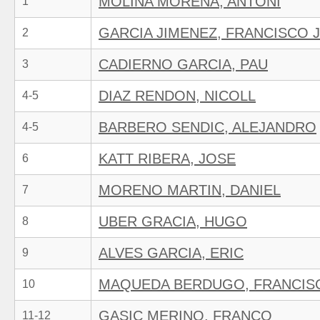
MOLINA MORENA, ANTONI
1
GARCIA JIMENEZ, FRANCISCO 
2
CADIERNO GARCIA, PAU
3
DIAZ RENDON, NICOLL
4-5
BARBERO SENDIC, ALEJANDRO
4-5
KATT RIBERA, JOSE
6
MORENO MARTIN, DANIEL
7
UBER GRACIA, HUGO
8
ALVES GARCIA, ERIC
9
MAQUEDA BERDUGO, FRANCIS
10
GASIC MERINO, FRANCO
11-12