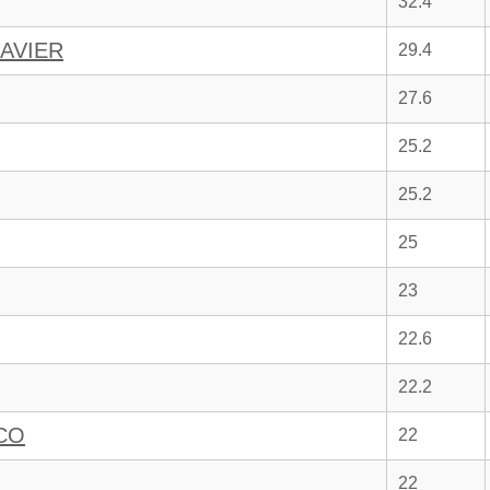
32.4
JAVIER
29.4
27.6
25.2
25.2
25
23
22.6
22.2
CO
22
22