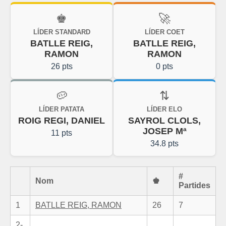
♚
🚀
LÍDER STANDARD
LÍDER COET
BATLLE REIG,
BATLLE REIG,
RAMON
RAMON
26 pts
0 pts
🥔
⇅
LÍDER PATATA
LÍDER ELO
ROIG REGI, DANIEL
SAYROL CLOLS,
JOSEP Mª
11 pts
34.8 pts
#
Nom
♚
Partides
1
BATLLE REIG, RAMON
26
7
2-