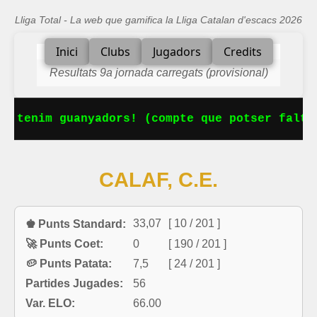
Lliga Total - La web que gamifica la Lliga Catalan d'escacs 2026
Inici
Clubs
Jugadors
Credits
Resultats 9a jornada carregats (provisional)
a tenim guanyadors! (compte que potser falta 
CALAF, C.E.
33,07
[ 10 / 201 ]
♚ Punts Standard:
🚀 Punts Coet:
0
[ 190 / 201 ]
🥔 Punts Patata:
7,5
[ 24 / 201 ]
Partides Jugades:
56
Var. ELO:
66.00