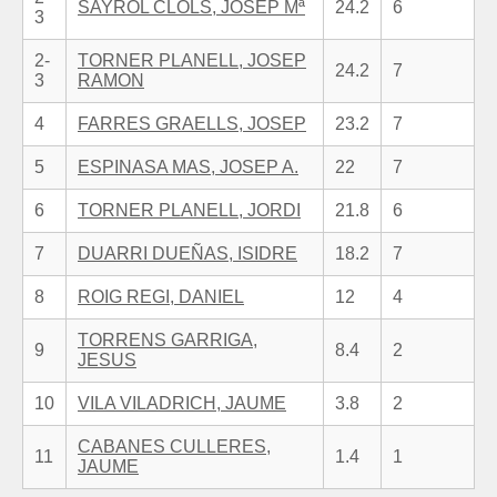
SAYROL CLOLS, JOSEP Mª
24.2
6
3
2-
TORNER PLANELL, JOSEP
24.2
7
3
RAMON
4
FARRES GRAELLS, JOSEP
23.2
7
5
ESPINASA MAS, JOSEP A.
22
7
6
TORNER PLANELL, JORDI
21.8
6
7
DUARRI DUEÑAS, ISIDRE
18.2
7
8
ROIG REGI, DANIEL
12
4
TORRENS GARRIGA,
9
8.4
2
JESUS
10
VILA VILADRICH, JAUME
3.8
2
CABANES CULLERES,
11
1.4
1
JAUME