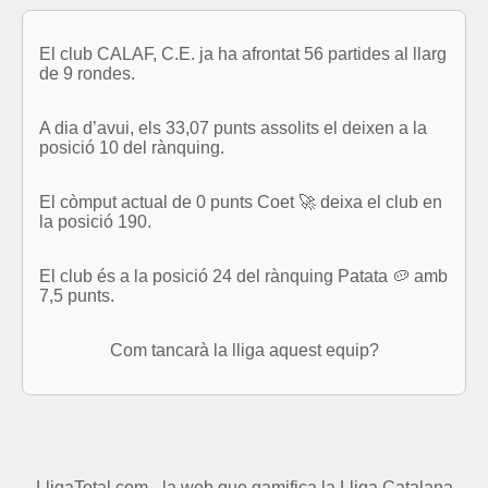
El club CALAF, C.E. ja ha afrontat 56 partides al llarg
de 9 rondes.
A dia d’avui, els 33,07 punts assolits el deixen a la
posició 10 del rànquing.
El còmput actual de 0 punts Coet 🚀 deixa el club en
la posició 190.
El club és a la posició 24 del rànquing Patata 🥔 amb
7,5 punts.
Com tancarà la lliga aquest equip?
LligaTotal.com - la web que gamifica la Lliga Catalana