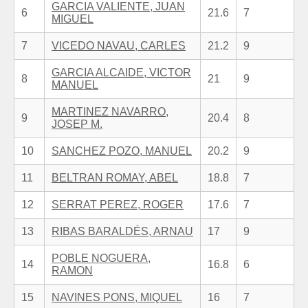
GARCIA VALIENTE, JUAN
6
21.6
7
MIGUEL
7
VICEDO NAVAU, CARLES
21.2
9
GARCIA ALCAIDE, VICTOR
8
21
9
MANUEL
MARTINEZ NAVARRO,
9
20.4
8
JOSEP M.
10
SANCHEZ POZO, MANUEL
20.2
9
11
BELTRAN ROMAY, ABEL
18.8
7
12
SERRAT PEREZ, ROGER
17.6
7
13
RIBAS BARALDÉS, ARNAU
17
9
POBLE NOGUERA,
14
16.8
6
RAMON
15
NAVINES PONS, MIQUEL
16
7