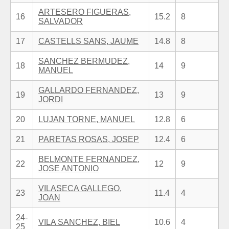
ARTESERO FIGUERAS,
16
15.2
8
SALVADOR
17
CASTELLS SANS, JAUME
14.8
8
SANCHEZ BERMUDEZ,
18
14
9
MANUEL
GALLARDO FERNANDEZ,
19
13
9
JORDI
20
LUJAN TORNE, MANUEL
12.8
6
21
PARETAS ROSAS, JOSEP
12.4
6
BELMONTE FERNANDEZ,
22
12
9
JOSE ANTONIO
VILASECA GALLEGO,
23
11.4
4
JOAN
24-
VILA SANCHEZ, BIEL
10.6
4
25