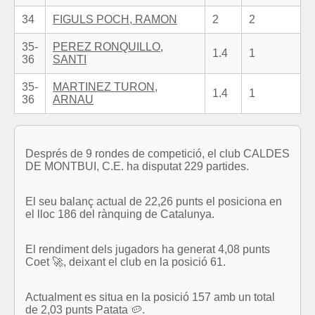
34
FIGULS POCH, RAMON
2
2
35-
PEREZ RONQUILLO,
1.4
1
36
SANTI
35-
MARTINEZ TURON,
1.4
1
36
ARNAU
Després de 9 rondes de competició, el club CALDES
DE MONTBUI, C.E. ha disputat 229 partides.
El seu balanç actual de 22,26 punts el posiciona en
el lloc 186 del rànquing de Catalunya.
El rendiment dels jugadors ha generat 4,08 punts
Coet 🚀, deixant el club en la posició 61.
Actualment es situa en la posició 157 amb un total
de 2,03 punts Patata 🥔.