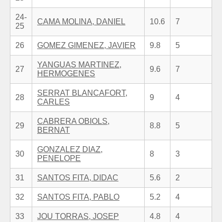
24-
CAMA MOLINA, DANIEL
10.6
7
25
26
GOMEZ GIMENEZ, JAVIER
9.8
5
YANGUAS MARTINEZ,
27
9.6
7
HERMOGENES
SERRAT BLANCAFORT,
28
9
4
CARLES
CABRERA OBIOLS,
29
8.8
5
BERNAT
GONZALEZ DIAZ,
30
8
3
PENELOPE
31
SANTOS FITA, DIDAC
5.6
2
32
SANTOS FITA, PABLO
5.2
4
33
JOU TORRAS, JOSEP
4.8
4