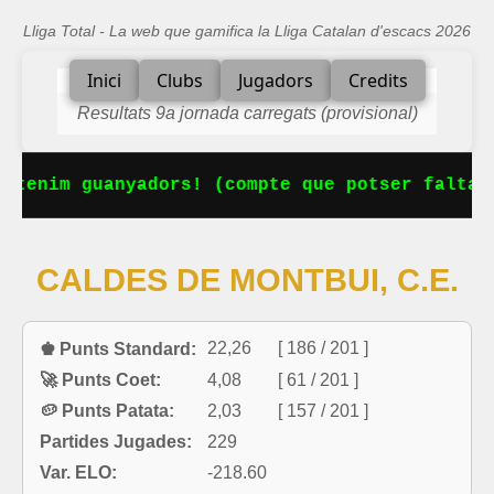
Lliga Total - La web que gamifica la Lliga Catalan d'escacs 2026
Inici
Clubs
Jugadors
Credits
Resultats 9a jornada carregats (provisional)
 tenim guanyadors! (compte que potser falta a
CALDES DE MONTBUI, C.E.
22,26
[ 186 / 201 ]
♚ Punts Standard:
🚀 Punts Coet:
4,08
[ 61 / 201 ]
🥔 Punts Patata:
2,03
[ 157 / 201 ]
Partides Jugades:
229
Var. ELO:
-218.60