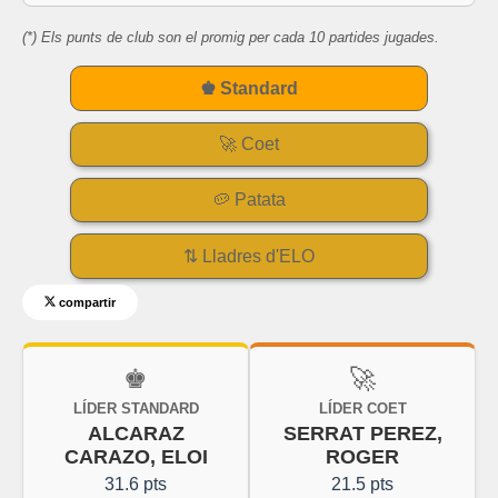
(*) Els punts de club son el promig per cada 10 partides jugades.
♚ Standard
🚀 Coet
🥔 Patata
⇅ Lladres d'ELO
compartir
♚
🚀
LÍDER STANDARD
LÍDER COET
ALCARAZ
SERRAT PEREZ,
CARAZO, ELOI
ROGER
31.6 pts
21.5 pts