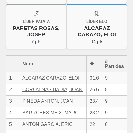
🥔
⇅
LÍDER PATATA
LÍDER ELO
PARETAS ROSAS,
ALCARAZ
JOSEP
CARAZO, ELOI
7 pts
94 pts
#
Nom
♚
Partides
1
ALCARAZ CARAZO, ELOI
31.6
9
2
COROMINAS BADIA, JOAN
26.6
8
3
PINEDA ANTON, JOAN
23.4
9
4
BARROBES MEIX, MARC
23.2
9
5
ANTON GARCIA, ERIC
22
8