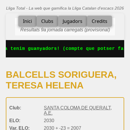
Lliga Total - La web que gamifica la Lliga Catalan d'escacs 2026
Inici
Clubs
Jugadors
Credits
Resultats 9a jornada carregats (provisional)
 Ja tenim guanyadors! (compte que potser falt
BALCELLS SORIGUERA,
TERESA HELENA
Club:
SANTA COLOMA DE QUERALT,
A.E.
ELO:
2030
Var. ELO:
2030 + -23 = 2007