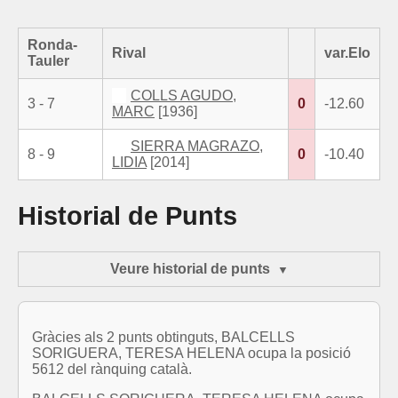
Ronda-
Rival
var.Elo
Tauler
COLLS AGUDO,
3 - 7
0
-12.60
MARC
[1936]
SIERRA MAGRAZO,
8 - 9
0
-10.40
LIDIA
[2014]
Historial de Punts
Veure historial de punts
Gràcies als 2 punts obtinguts, BALCELLS
SORIGUERA, TERESA HELENA ocupa la posició
5612 del rànquing català.