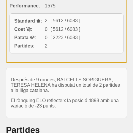
Performance:
1575
2
[ 5612 / 6083 ]
Standard ♚:
Coet 🚀:
0
[ 5612 / 6083 ]
Patata 🥔:
0
[ 2223 / 6083 ]
Partides:
2
Després de 9 rondes, BALCELLS SORIGUERA,
TERESA HELENA ha disputat un total de 2 partides
a la lliga catalana.
El rànquing ELO reflecteix la posició 4898 amb una
variació de -23 punts.
Partides