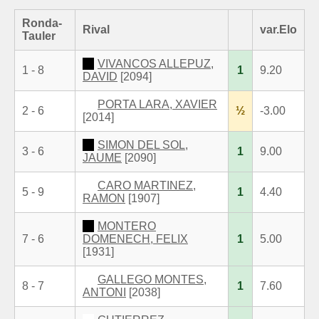
Ronda-
Rival
var.Elo
Tauler
VIVANCOS ALLEPUZ,
1 - 8
1
9.20
DAVID
[2094]
PORTA LARA, XAVIER
2 - 6
½
-3.00
[2014]
SIMON DEL SOL,
3 - 6
1
9.00
JAUME
[2090]
CARO MARTINEZ,
5 - 9
1
4.40
RAMON
[1907]
MONTERO
7 - 6
DOMENECH, FELIX
1
5.00
[1931]
GALLEGO MONTES,
8 - 7
1
7.60
ANTONI
[2038]