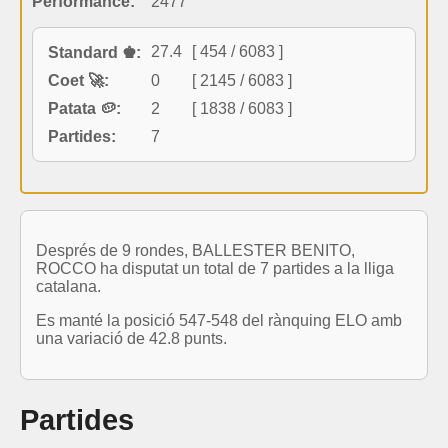
Performance:
2477
27.4
[ 454 / 6083 ]
Standard ♚:
Coet 🚀:
0
[ 2145 / 6083 ]
Patata 🥔:
2
[ 1838 / 6083 ]
Partides:
7
Després de 9 rondes, BALLESTER BENITO,
ROCCO ha disputat un total de 7 partides a la lliga
catalana.
Es manté la posició 547-548 del rànquing ELO amb
una variació de 42.8 punts.
Partides