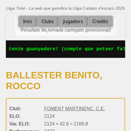
Lliga Total - La web que gamifica la Lliga Catalan d'escacs 2026
Inici
Clubs
Jugadors
Credits
Resultats 9a jornada carregats (provisional)
Ja tenim guanyadors! (compte que potser falta
BALLESTER BENITO,
ROCCO
Club:
FOMENT MARTINENC, C.E.
ELO:
2124
Var. ELO:
2124 + 42.8 = 2166.8