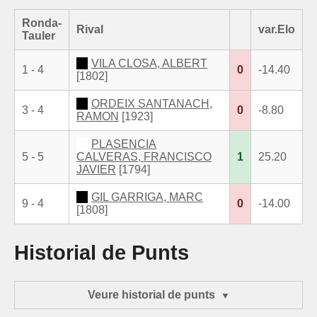
Ronda-
Rival
var.Elo
Tauler
VILA CLOSA, ALBERT
1 - 4
0
-14.40
[1802]
ORDEIX SANTANACH,
3 - 4
0
-8.80
RAMON
[1923]
PLASENCIA
5 - 5
CALVERAS, FRANCISCO
1
25.20
JAVIER
[1794]
GIL GARRIGA, MARC
9 - 4
0
-14.00
[1808]
Historial de Punts
Veure historial de punts