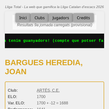
Lliga Total - La web que gamifica la Lliga Catalan d'escacs 2026
Inici
Clubs
Jugadors
Credits
Resultats 9a jornada carregats (provisional)
Ja tenim guanyadors! (compte que potser falt
BARGUES HEREDIA,
JOAN
Club:
ARTÉS, C.E.
ELO:
1700
Var. ELO:
1700 + -12 = 1688