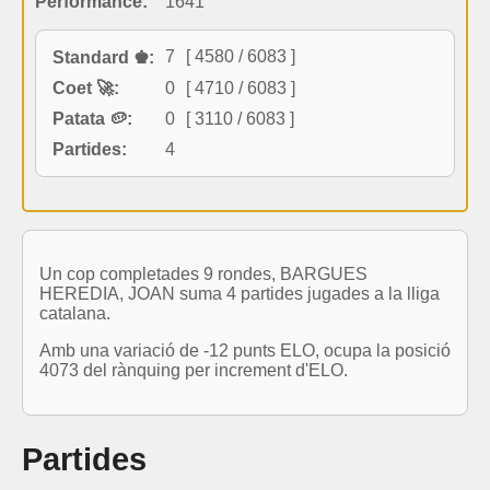
Performance:
1641
7
[ 4580 / 6083 ]
Standard ♚:
Coet 🚀:
0
[ 4710 / 6083 ]
Patata 🥔:
0
[ 3110 / 6083 ]
Partides:
4
Un cop completades 9 rondes, BARGUES
HEREDIA, JOAN suma 4 partides jugades a la lliga
catalana.
Amb una variació de -12 punts ELO, ocupa la posició
4073 del rànquing per increment d'ELO.
Partides