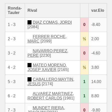
Ronda-
Rival
var.Elo
Tauler
DIAZ COMAS, JORDI
1 - 3
0
-8.40
[2084]
FERRER ROCHE,
2 - 3
½
2.00
MARC
[2099]
NAVARRO PEREZ,
3 - 2
0
-4.60
PERE
[2230]
MATEO MORENO,
4 - 2
½
3.80
JOSEP XAVIER
[2165]
CABALLERO MAYTIN,
5 - 3
1
14.00
JESUS
[2174]
ALVAREZ MARTINEZ,
6 - 2
1
8.80
ROBERT CARLOS
[1981]
MUNDET RIERA,
7 - 3
0
-9.80