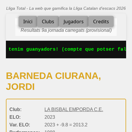
Lliga Total - La web que gamifica la Lliga Catalan d'escacs 2026
Inici
Clubs
Jugadors
Credits
Resultats 9a jornada carregats (provisional)
Ja tenim guanyadors! (compte que potser falta
BARNEDA CIURANA,
JORDI
Club:
LA BISBAL EMPORDA C.E.
ELO:
2023
Var. ELO:
2023 + -9.8 = 2013.2