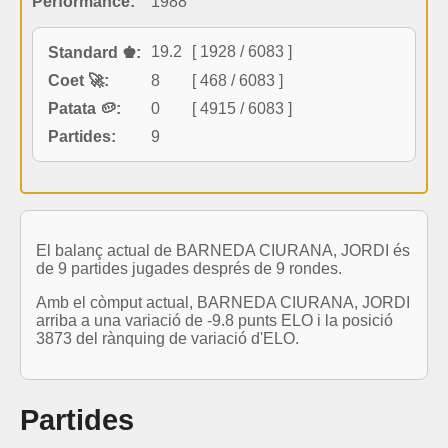
Performance:
1988
19.2
[ 1928 / 6083 ]
Standard ♚:
Coet 🚀:
8
[ 468 / 6083 ]
Patata 🥔:
0
[ 4915 / 6083 ]
Partides:
9
El balanç actual de BARNEDA CIURANA, JORDI és
de 9 partides jugades després de 9 rondes.
Amb el còmput actual, BARNEDA CIURANA, JORDI
arriba a una variació de -9.8 punts ELO i la posició
3873 del rànquing de variació d'ELO.
Partides