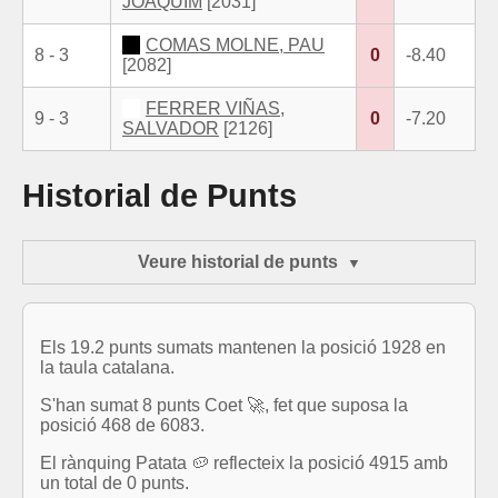
JOAQUIM
[2031]
COMAS MOLNE, PAU
8 - 3
0
-8.40
[2082]
FERRER VIÑAS,
9 - 3
0
-7.20
SALVADOR
[2126]
Historial de Punts
Veure historial de punts
Els 19.2 punts sumats mantenen la posició 1928 en
la taula catalana.
S'han sumat 8 punts Coet 🚀, fet que suposa la
posició 468 de 6083.
El rànquing Patata 🥔 reflecteix la posició 4915 amb
un total de 0 punts.