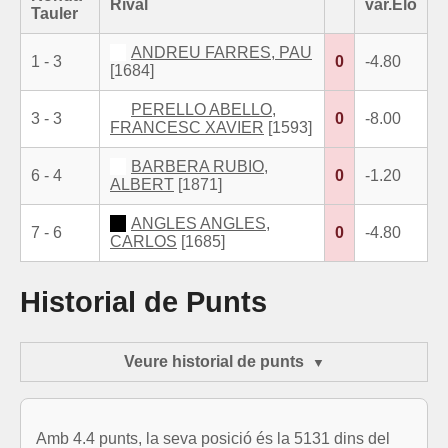
Rival
var.Elo
Tauler
ANDREU FARRES, PAU
1 - 3
0
-4.80
[1684]
PERELLO ABELLO,
3 - 3
0
-8.00
FRANCESC XAVIER
[1593]
BARBERA RUBIO,
6 - 4
0
-1.20
ALBERT
[1871]
ANGLES ANGLES,
7 - 6
0
-4.80
CARLOS
[1685]
Historial de Punts
Veure historial de punts
Amb 4.4 punts, la seva posició és la 5131 dins del