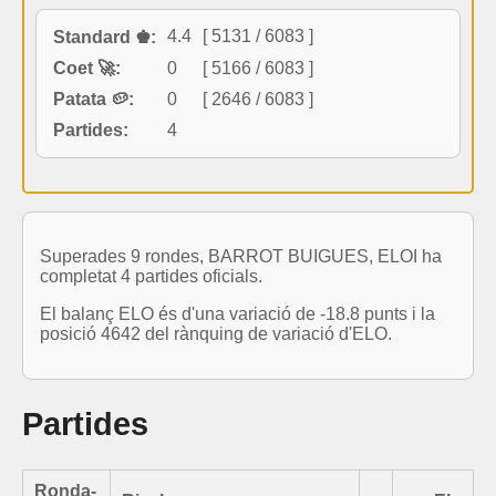
4.4
[ 5131 / 6083 ]
Standard ♚:
Coet 🚀:
0
[ 5166 / 6083 ]
Patata 🥔:
0
[ 2646 / 6083 ]
Partides:
4
Superades 9 rondes, BARROT BUIGUES, ELOI ha
completat 4 partides oficials.
El balanç ELO és d'una variació de -18.8 punts i la
posició 4642 del rànquing de variació d'ELO.
Partides
Ronda-