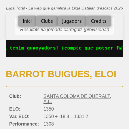
Lliga Total - La web que gamifica la Lliga Catalan d'escacs 2026
Inici
Clubs
Jugadors
Credits
Resultats 9a jornada carregats (provisional)
Ja tenim guanyadors! (compte que potser falt
BARROT BUIGUES, ELOI
Club:
SANTA COLOMA DE QUERALT,
A.E.
ELO:
1350
Var. ELO:
1350 + -18.8 = 1331.2
Performance:
1308