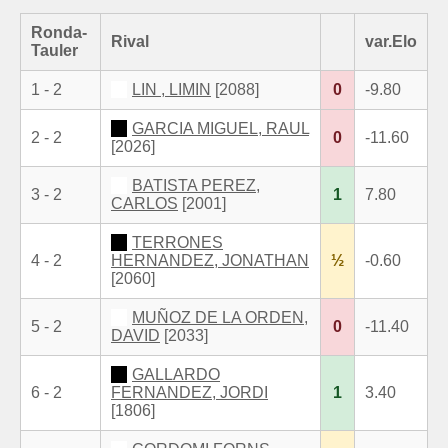
Ronda-
Rival
var.Elo
Tauler
1 - 2
LIN , LIMIN
[2088]
0
-9.80
GARCIA MIGUEL, RAUL
2 - 2
0
-11.60
[2026]
BATISTA PEREZ,
3 - 2
1
7.80
CARLOS
[2001]
TERRONES
4 - 2
HERNANDEZ, JONATHAN
½
-0.60
[2060]
MUÑOZ DE LA ORDEN,
5 - 2
0
-11.40
DAVID
[2033]
GALLARDO
6 - 2
FERNANDEZ, JORDI
1
3.40
[1806]