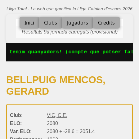
Lliga Total - La web que gamifica la Lliga Catalan d'escacs 2026
Inici
Clubs
Jugadors
Credits
Resultats 9a jornada carregats (provisional)
Ja tenim guanyadors! (compte que potser falta
BELLPUIG MENCOS,
GERARD
Club:
VIC, C.E.
ELO:
2080
Var. ELO:
2080 + -28.6 = 2051.4