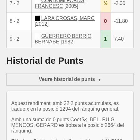
CORDOMI FORNS,
7 - 2
½
-2.00
FRANCESC
[2005]
LARA CROSAS, MARC
8 - 2
0
-11.80
[2012]
GUERRERO BERRIO,
9 - 2
1
7.40
BERNABE
[1982]
Historial de Punts
Veure historial de punts
Aquest rendiment, amb 22.2 punts acumulats, es
tradueix en la posició 1294 del rànquing general.
Amb una suma de 0 punts Coet 🚀, BELLPUIG
MENCOS, GERARD es troba a la posició 2664 del
rànquing.