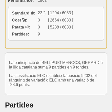
Performance:
1962
22.2
[ 1294 / 6083 ]
Standard ♚:
Coet 🚀:
0
[ 2664 / 6083 ]
Patata 🥔:
0
[ 5288 / 6083 ]
Partides:
9
La participació de BELLPUIG MENCOS, GERARD a
la lliga catalana suma 9 partides en 9 rondes.
La classificació ELO estableix la posició 5202 del
rànquing de variació d'ELO amb una variació de
-28.6 punts.
Partides