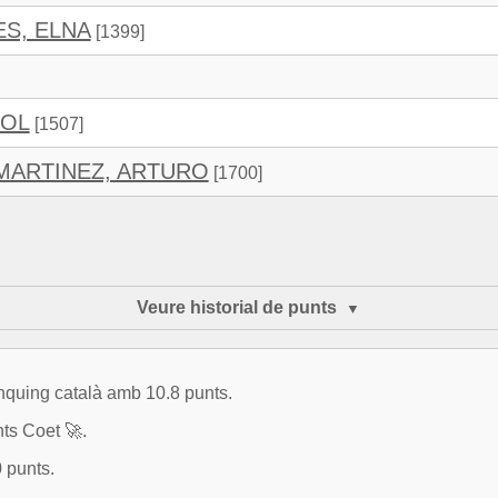
S, ELNA
[1399]
POL
[1507]
MARTINEZ, ARTURO
[1700]
Veure historial de punts
ànquing català amb 10.8 punts.
ts Coet 🚀.
 punts.