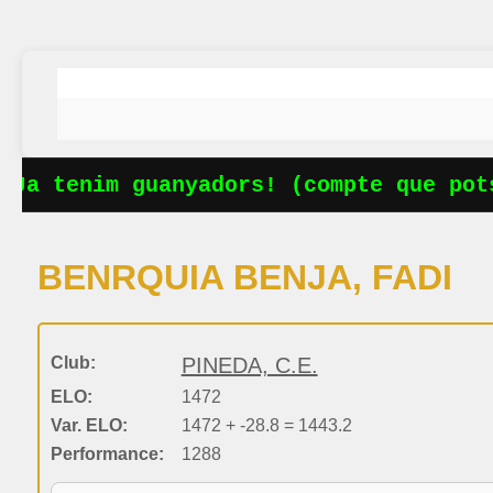
Ja tenim guanyadors! (compte que pots
BENRQUIA BENJA, FADI
Club:
PINEDA, C.E.
ELO:
1472
Var. ELO:
1472 + -28.8 = 1443.2
Performance:
1288