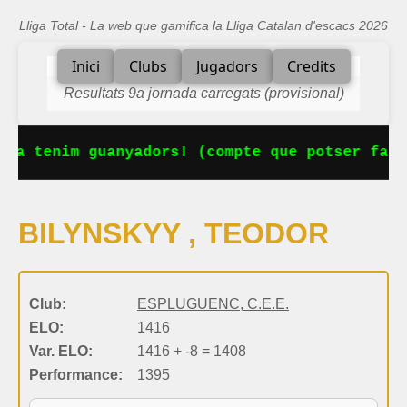
Lliga Total - La web que gamifica la Lliga Catalan d'escacs 2026
Inici
Clubs
Jugadors
Credits
Resultats 9a jornada carregats (provisional)
 Ja tenim guanyadors! (compte que potser falt
BILYNSKYY , TEODOR
Club:
ESPLUGUENC, C.E.E.
ELO:
1416
Var. ELO:
1416 + -8 = 1408
Performance:
1395