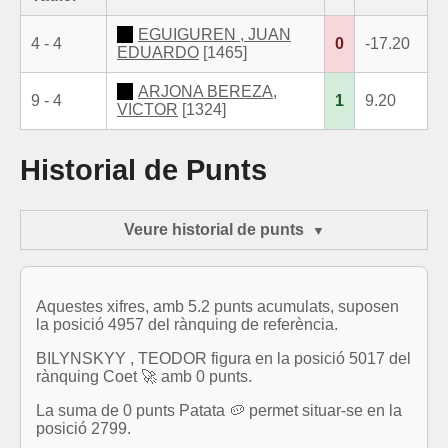
EGUIGUREN , JUAN
4 - 4
0
-17.20
EDUARDO
[1465]
ARJONA BEREZA,
9 - 4
1
9.20
VICTOR
[1324]
Historial de Punts
Veure historial de punts
Aquestes xifres, amb 5.2 punts acumulats, suposen
la posició 4957 del rànquing de referència.
BILYNSKYY , TEODOR figura en la posició 5017 del
rànquing Coet 🚀 amb 0 punts.
La suma de 0 punts Patata 🥔 permet situar-se en la
posició 2799.