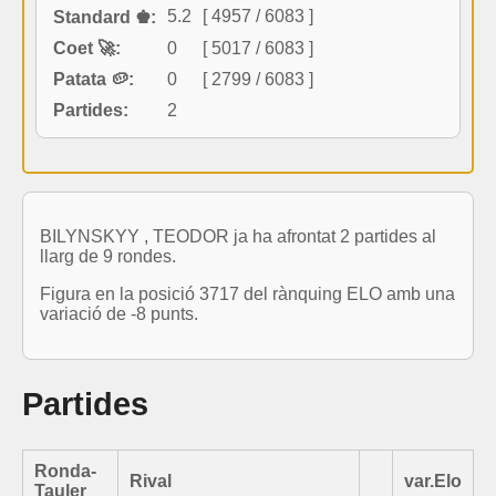
5.2
[ 4957 / 6083 ]
Standard ♚:
Coet 🚀:
0
[ 5017 / 6083 ]
Patata 🥔:
0
[ 2799 / 6083 ]
Partides:
2
BILYNSKYY , TEODOR ja ha afrontat 2 partides al
llarg de 9 rondes.
Figura en la posició 3717 del rànquing ELO amb una
variació de -8 punts.
Partides
Ronda-
Rival
var.Elo
Tauler