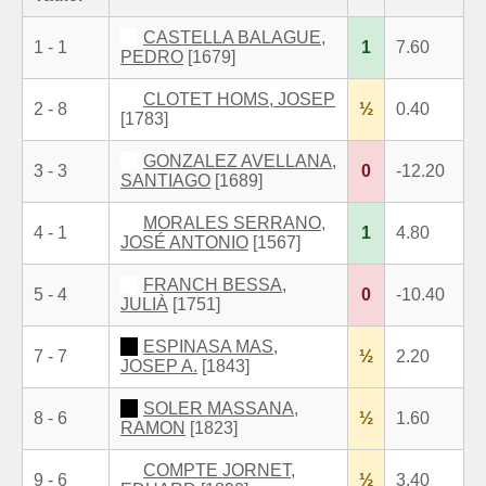
CASTELLA BALAGUE,
1 - 1
1
7.60
PEDRO
[1679]
CLOTET HOMS, JOSEP
2 - 8
½
0.40
[1783]
GONZALEZ AVELLANA,
3 - 3
0
-12.20
SANTIAGO
[1689]
MORALES SERRANO,
4 - 1
1
4.80
JOSÉ ANTONIO
[1567]
FRANCH BESSA,
5 - 4
0
-10.40
JULIÀ
[1751]
ESPINASA MAS,
7 - 7
½
2.20
JOSEP A.
[1843]
SOLER MASSANA,
8 - 6
½
1.60
RAMON
[1823]
COMPTE JORNET,
9 - 6
½
3.40