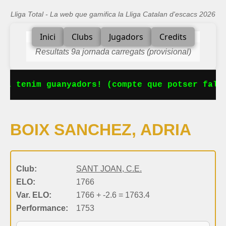
Lliga Total - La web que gamifica la Lliga Catalan d'escacs 2026
Inici
Clubs
Jugadors
Credits
Resultats 9a jornada carregats (provisional)
Ja tenim guanyadors! (compte que potser falta
BOIX SANCHEZ, ADRIA
Club:
SANT JOAN, C.E.
ELO:
1766
Var. ELO:
1766 + -2.6 = 1763.4
Performance:
1753