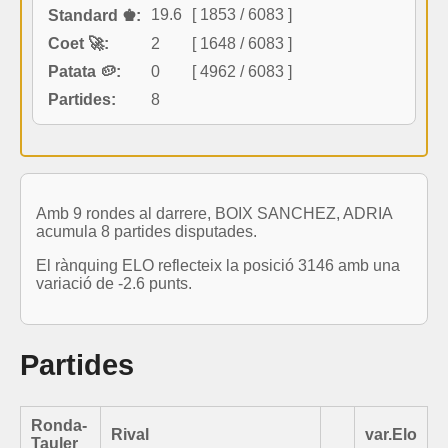
19.6
[ 1853 / 6083 ]
Standard ♚:
Coet 🚀:
2
[ 1648 / 6083 ]
Patata 🥔:
0
[ 4962 / 6083 ]
Partides:
8
Amb 9 rondes al darrere, BOIX SANCHEZ, ADRIA
acumula 8 partides disputades.
El rànquing ELO reflecteix la posició 3146 amb una
variació de -2.6 punts.
Partides
Ronda-
Rival
var.Elo
Tauler