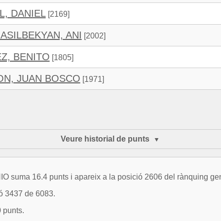
L, DANIEL
[2169]
ASILBEKYAN, ANI
[2002]
Z, BENITO
[1805]
ON, JUAN BOSCO
[1971]
Veure historial de punts
ma 16.4 punts i apareix a la posició 2606 del rànquing gen
ió 3437 de 6083.
 punts.