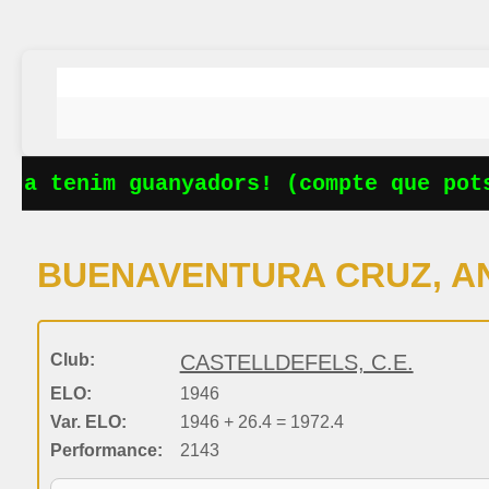
Ja tenim guanyadors! (compte que pots
BUENAVENTURA CRUZ, A
Club:
CASTELLDEFELS, C.E.
ELO:
1946
Var. ELO:
1946 + 26.4 = 1972.4
Performance:
2143