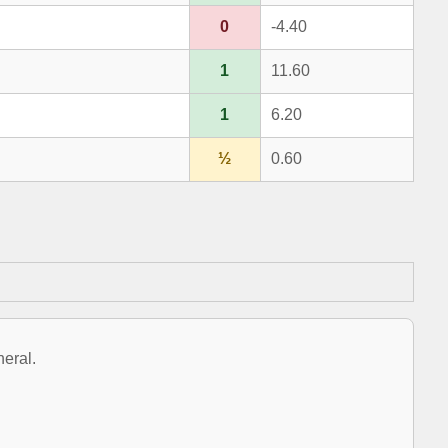
0
-4.40
1
11.60
1
6.20
½
0.60
eral.