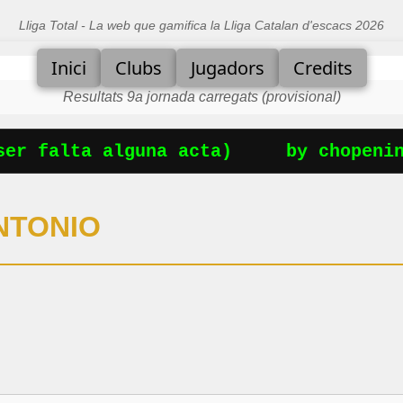
Lliga Total - La web que gamifica la Lliga Catalan d'escacs 2026
Inici
Clubs
Jugadors
Credits
Resultats 9a jornada carregats (provisional)
er falta alguna acta)
by chopenin
NTONIO