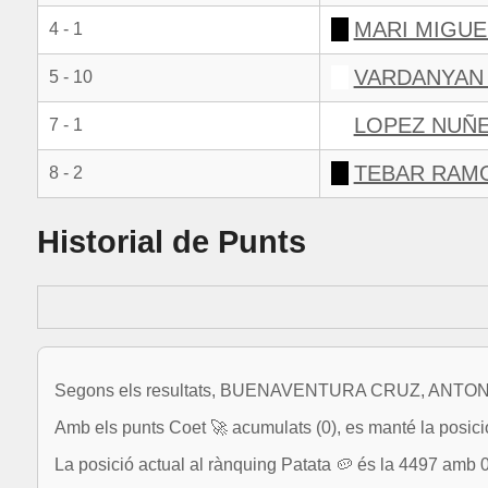
MARI MIGUE
4 - 1
VARDANYAN 
5 - 10
LOPEZ NUÑE
7 - 1
TEBAR RAM
8 - 2
Historial de Punts
Segons els resultats, BUENAVENTURA CRUZ, ANTONIO su
Amb els punts Coet 🚀 acumulats (0), es manté la posic
La posició actual al rànquing Patata 🥔 és la 4497 amb 0