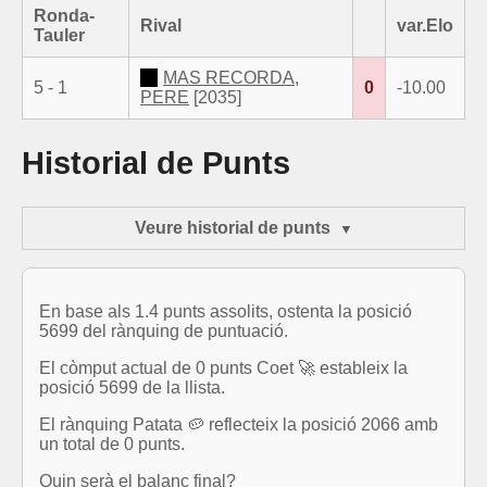
Ronda-
Rival
var.Elo
Tauler
MAS RECORDA,
5 - 1
0
-10.00
PERE
[2035]
Historial de Punts
Veure historial de punts
En base als 1.4 punts assolits, ostenta la posició
5699 del rànquing de puntuació.
El còmput actual de 0 punts Coet 🚀 estableix la
posició 5699 de la llista.
El rànquing Patata 🥔 reflecteix la posició 2066 amb
un total de 0 punts.
Quin serà el balanç final?