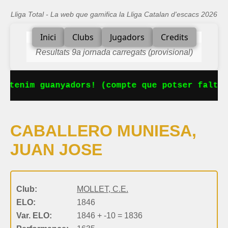
Lliga Total - La web que gamifica la Lliga Catalan d'escacs 2026
Inici
Clubs
Jugadors
Credits
Resultats 9a jornada carregats (provisional)
a tenim guanyadors! (compte que potser falta 
CABALLERO MUNIESA,
JUAN JOSE
Club:
MOLLET, C.E.
ELO:
1846
Var. ELO:
1846 + -10 = 1836