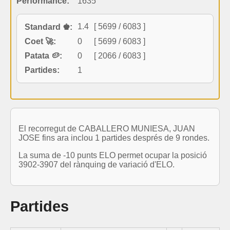
Performance:
1635
1.4
[ 5699 / 6083 ]
Standard ♚:
Coet 🚀:
0
[ 5699 / 6083 ]
Patata 🥔:
0
[ 2066 / 6083 ]
Partides:
1
El recorregut de CABALLERO MUNIESA, JUAN
JOSE fins ara inclou 1 partides després de 9 rondes.
La suma de -10 punts ELO permet ocupar la posició
3902-3907 del rànquing de variació d'ELO.
Partides