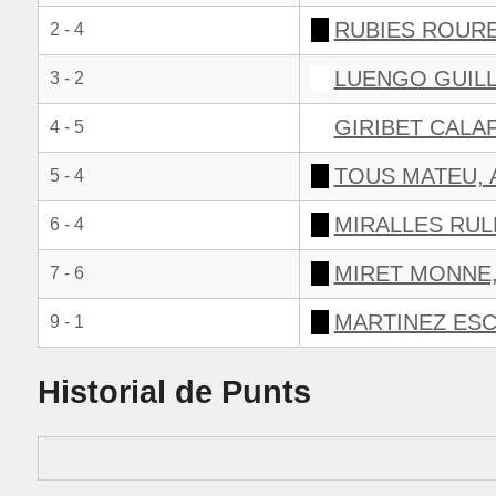
RUBIES ROURE
2 - 4
LUENGO GUILL
3 - 2
GIRIBET CALAF
4 - 5
TOUS MATEU,
5 - 4
MIRALLES RUL
6 - 4
MIRET MONNE,
7 - 6
MARTINEZ ESC
9 - 1
Historial de Punts