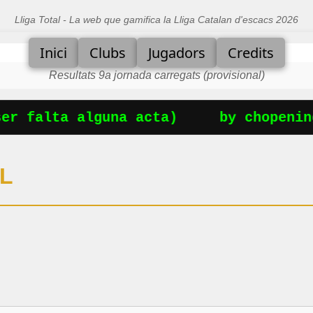
Lliga Total - La web que gamifica la Lliga Catalan d'escacs 2026
Inici
Clubs
Jugadors
Credits
Resultats 9a jornada carregats (provisional)
r falta alguna acta)
by chopening
L