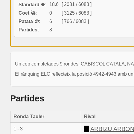
18.6
[ 2081 / 6083 ]
Standard ♚:
Coet 🚀:
0
[ 3125 / 6083 ]
Patata 🥔:
6
[ 766 / 6083 ]
Partides:
8
Un cop completades 9 rondes, CABISCOL CATALA, NADAL
El rànquing ELO reflecteix la posició 4942-4943 amb una
Partides
Ronda-Tauler
Rival
ARBIZU ARBON
1 - 3