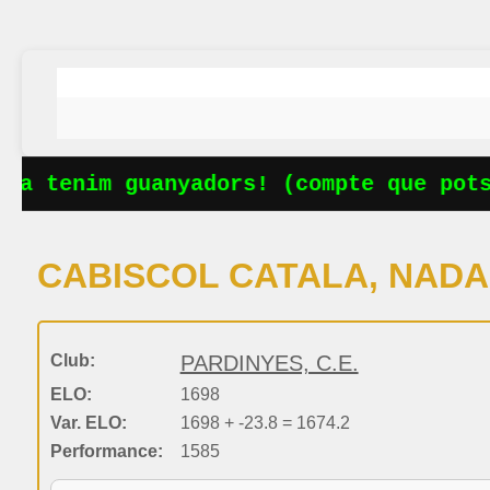
a tenim guanyadors! (compte que potse
CABISCOL CATALA, NADA
Club:
PARDINYES, C.E.
ELO:
1698
Var. ELO:
1698 + -23.8 = 1674.2
Performance:
1585