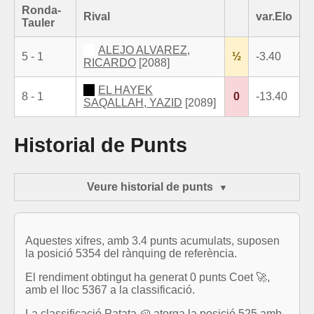
Ronda-
Rival
var.Elo
Tauler
ALEJO ALVAREZ,
5 - 1
½
-3.40
RICARDO
[2088]
EL HAYEK
8 - 1
0
-13.40
SAQALLAH, YAZID
[2089]
Historial de Punts
Veure historial de punts
Aquestes xifres, amb 3.4 punts acumulats, suposen
la posició 5354 del rànquing de referència.
El rendiment obtingut ha generat 0 punts Coet 🚀,
amb el lloc 5367 a la classificació.
La classificació Patata 🥔 atorga la posició 525 amb