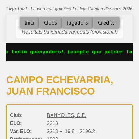
Lliga Total - La web que gamifica la Lliga Catalan d'escacs 2026
Inici
Clubs
Jugadors
Credits
Resultats 9a jornada carregats (provisional)
 Ja tenim guanyadors! (compte que potser falt
CAMPO ECHEVARRIA,
JUAN FRANCISCO
Club:
BANYOLES, C.E.
ELO:
2213
Var. ELO:
2213 + -16.8 = 2196.2