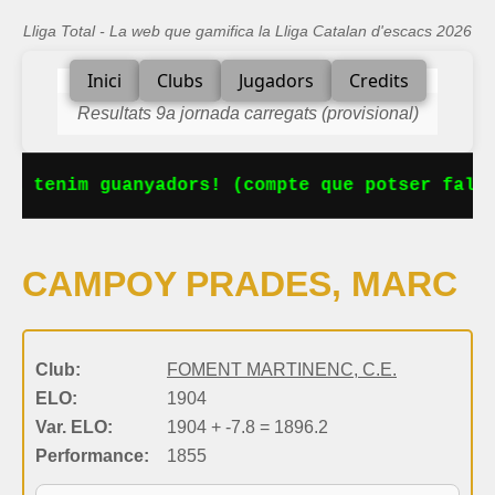
Lliga Total - La web que gamifica la Lliga Catalan d'escacs 2026
Inici
Clubs
Jugadors
Credits
Resultats 9a jornada carregats (provisional)
Ja tenim guanyadors! (compte que potser falta
CAMPOY PRADES, MARC
Club:
FOMENT MARTINENC, C.E.
ELO:
1904
Var. ELO:
1904 + -7.8 = 1896.2
Performance:
1855