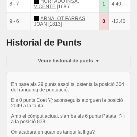
HURTADO INSA,
8 - 7
1
4.40
VICENTE
[1686]
ARNALOT FARRAS,
9 - 6
0
-12.40
JOAN
[1813]
Historial de Punts
Veure historial de punts
En base als 29 punts assolits, ostenta la posició 304
del rànquing de puntuació.
Els 0 punts Coet 🚀 aconseguits atorguen la posició
2049 a la taula.
Amb el còmput actual, s'arriba als 6 punts Patata 🥔 i
a la posició 838.
On acabarà en quan es tanqui la lliga?