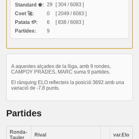
29
[ 304 / 6083 ]
Standard ♚:
Coet 🚀:
0
[ 2049 / 6083 ]
Patata 🥔:
6
[ 838 / 6083 ]
Partides:
9
A aquestes alçades de la lliga, amb 9 rondes,
CAMPOY PRADES, MARC suma 9 partides.
El rànquing ELO reflecteix la posició 3692 amb una
variació de -7.8 punts.
Partides
Ronda-
Rival
var.Elo
Tauler