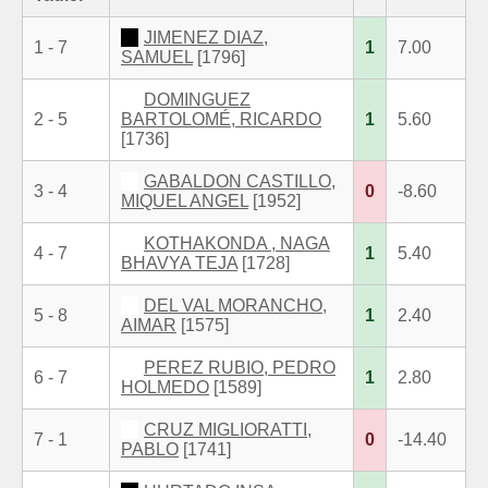
JIMENEZ DIAZ,
1 - 7
1
7.00
SAMUEL
[1796]
DOMINGUEZ
2 - 5
BARTOLOMÉ, RICARDO
1
5.60
[1736]
GABALDON CASTILLO,
3 - 4
0
-8.60
MIQUEL ANGEL
[1952]
KOTHAKONDA , NAGA
4 - 7
1
5.40
BHAVYA TEJA
[1728]
DEL VAL MORANCHO,
5 - 8
1
2.40
AIMAR
[1575]
PEREZ RUBIO, PEDRO
6 - 7
1
2.80
HOLMEDO
[1589]
CRUZ MIGLIORATTI,
7 - 1
0
-14.40
PABLO
[1741]