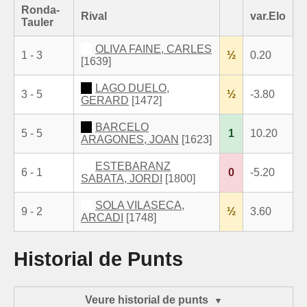
Ronda-
Rival
var.Elo
Tauler
OLIVA FAINE, CARLES
1 - 3
½
0.20
[1639]
LAGO DUELO,
3 - 5
½
-3.80
GERARD
[1472]
BARCELO
5 - 5
1
10.20
ARAGONES, JOAN
[1623]
ESTEBARANZ
6 - 1
0
-5.20
SABATA, JORDI
[1800]
SOLA VILASECA,
9 - 2
½
3.60
ARCADI
[1748]
Historial de Punts
Veure historial de punts