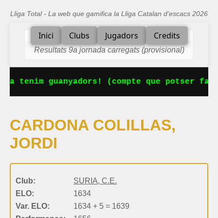
Lliga Total - La web que gamifica la Lliga Catalan d'escacs 2026
Inici
Clubs
Jugadors
Credits
Resultats 9a jornada carregats (provisional)
 Ja tenim guanyadors! (compte que potser falt
CARDONA COLILLAS,
JORDI
Club:
SURIA, C.E.
ELO:
1634
Var. ELO:
1634 + 5 = 1639