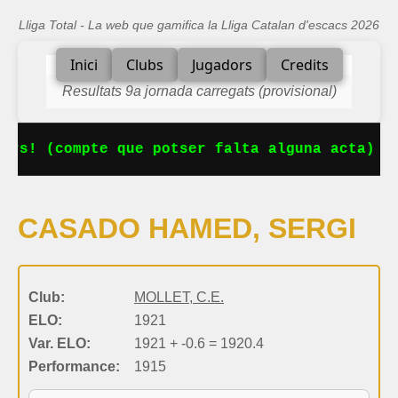
Lliga Total - La web que gamifica la Lliga Catalan d'escacs 2026
Inici
Clubs
Jugadors
Credits
Resultats 9a jornada carregats (provisional)
ors! (compte que potser falta alguna acta)
CASADO HAMED, SERGI
Club:
MOLLET, C.E.
ELO:
1921
Var. ELO:
1921 + -0.6 = 1920.4
Performance:
1915