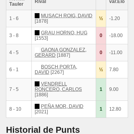
Rival
var.Elo
Tauler
MUSACH ROIG, DAVID
1 - 6
½
-1.20
[1878]
GRAU HORNO, HUG
3 - 8
0
-18.00
[1553]
GAONA GONZALEZ,
4 - 5
0
-11.00
GERARD
[1887]
BOSCH PORTA,
6 - 1
½
7.80
DAVID
[2267]
VENDRELL
7 - 5
RONCERO, CARLOS
1
9.00
[1886]
PEÑA MOR, DAVID
8 - 10
1
12.80
[2021]
Historial de Punts