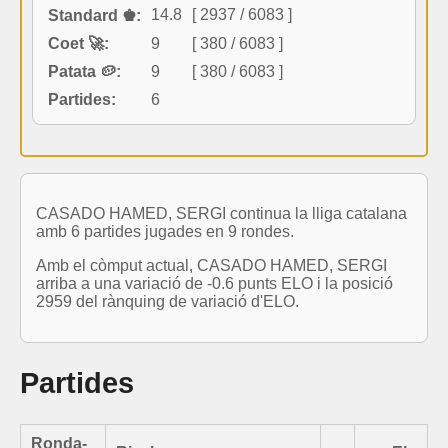
14.8
[ 2937 / 6083 ]
Standard ♚:
Coet 🚀:
9
[ 380 / 6083 ]
Patata 🥔:
9
[ 380 / 6083 ]
Partides:
6
CASADO HAMED, SERGI continua la lliga catalana
amb 6 partides jugades en 9 rondes.
Amb el còmput actual, CASADO HAMED, SERGI
arriba a una variació de -0.6 punts ELO i la posició
2959 del rànquing de variació d'ELO.
Partides
Ronda-