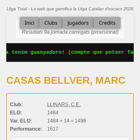
Lliga Total - La web que gamifica la Lliga Catalan d'escacs 2026
Inici
Clubs
Jugadors
Credits
Resultats 9a jornada carregats (provisional)
 Ja tenim guanyadors! (compte que potser falt
CASAS BELLVER, MARC
Club:
LLINARS, C.E.
ELO:
1484
Var. ELO:
1484 + 14 = 1498
Performance:
1617