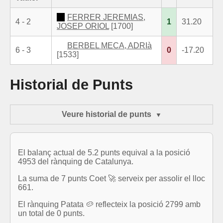
FERRER JEREMIAS,
4 - 2
1
31.20
JOSEP ORIOL
[1700]
BERBEL MECA, ADRIà
6 - 3
0
-17.20
[1533]
Historial de Punts
Veure historial de punts
El balanç actual de 5.2 punts equival a la posició
4953 del rànquing de Catalunya.
La suma de 7 punts Coet 🚀 serveix per assolir el lloc
661.
El rànquing Patata 🥔 reflecteix la posició 2799 amb
un total de 0 punts.