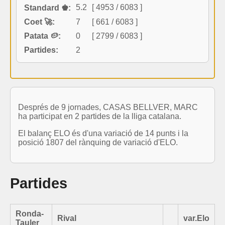
5.2
[ 4953 / 6083 ]
Standard ♚:
Coet 🚀:
7
[ 661 / 6083 ]
Patata 🥔:
0
[ 2799 / 6083 ]
Partides:
2
Després de 9 jornades, CASAS BELLVER, MARC
ha participat en 2 partides de la lliga catalana.
El balanç ELO és d'una variació de 14 punts i la
posició 1807 del rànquing de variació d'ELO.
Partides
Ronda-
Rival
var.Elo
Tauler