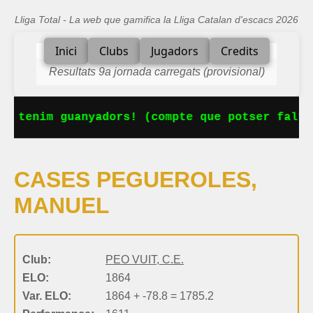
Lliga Total - La web que gamifica la Lliga Catalan d'escacs 2026
Inici
Clubs
Jugadors
Credits
Resultats 9a jornada carregats (provisional)
Ja tenim guanyadors! (compte que potser falta
CASES PEGUEROLES,
MANUEL
Club:
PEO VUIT, C.E.
ELO:
1864
Var. ELO:
1864 + -78.8 = 1785.2