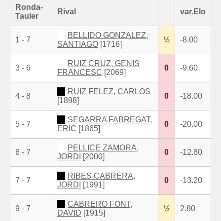
Ronda-
Rival
var.Elo
Tauler
BELLIDO GONZALEZ,
1 - 7
½
-8.00
SANTIAGO
[1716]
RUIZ CRUZ, GENIS
3 - 6
0
-9.60
FRANCESC
[2069]
RUIZ FELEZ, CARLOS
4 - 8
0
-18.00
[1898]
SEGARRA FABREGAT,
5 - 7
0
-20.00
ERIC
[1865]
PELLICE ZAMORA,
6 - 7
0
-12.80
JORDI
[2000]
RIBES CABRERA,
7 - 7
0
-13.20
JORDI
[1991]
CABRERO FONT,
9 - 7
½
2.80
DAVID
[1915]