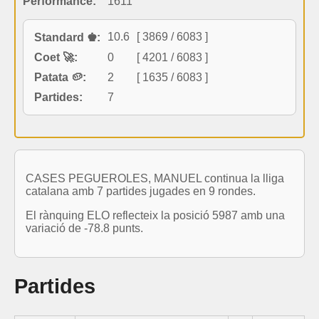
Performance:
1611
10.6
[ 3869 / 6083 ]
Standard ♚:
Coet 🚀:
0
[ 4201 / 6083 ]
Patata 🥔:
2
[ 1635 / 6083 ]
Partides:
7
CASES PEGUEROLES, MANUEL continua la lliga
catalana amb 7 partides jugades en 9 rondes.
El rànquing ELO reflecteix la posició 5987 amb una
variació de -78.8 punts.
Partides