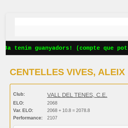
Ja tenim guanyadors! (compte que pots
CENTELLES VIVES, ALEIX
Club:
VALL DEL TENES, C.E.
ELO:
2068
Var. ELO:
2068 + 10.8 = 2078.8
Performance:
2107