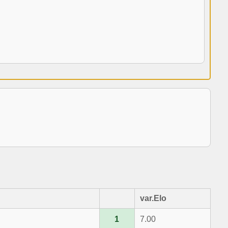
var.Elo
1
7.00