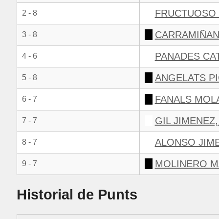
FRUCTUOSO 
2 - 8
CARRAMIÑANA
3 - 8
PANADES CAT
4 - 6
ANGELATS PI
5 - 8
FANALS MOLA
6 - 7
GIL JIMENEZ
7 - 7
ALONSO JIM
8 - 7
MOLINERO M
9 - 7
Historial de Punts