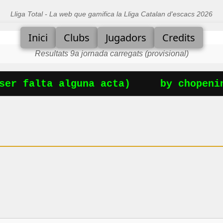
Lliga Total - La web que gamifica la Lliga Catalan d'escacs 2026
Inici
Clubs
Jugadors
Credits
Resultats 9a jornada carregats (provisional)
er falta alguna acta)
by chopening