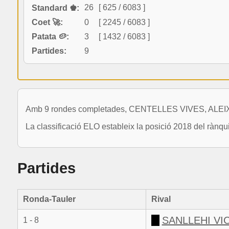
26
[ 625 / 6083 ]
Standard ♚:
Coet 🚀:
0
[ 2245 / 6083 ]
Patata 🥔:
3
[ 1432 / 6083 ]
Partides:
9
Amb 9 rondes completades, CENTELLES VIVES, ALEIX ja
La classificació ELO estableix la posició 2018 del rànq
Partides
Ronda-Tauler
Rival
SANLLEHI VI
1 - 8