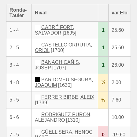
Ronda-
Rival
var.Elo
Tauler
CABRÉ FORT,
1 - 4
1
25.60
SALVADOR
[1695]
CASTELLO ORRUTIA,
2 - 5
1
25.60
ORIOL
[1700]
BANACH CAÑIS,
3 - 4
1
26.00
JOSEP
[1707]
BARTOMEU SEGURA,
4 - 8
½
2.00
JOAQUIM
[1630]
FERRER BIRBE, ALEIX
5 - 5
½
7.60
[1739]
RODRIGUEZ PURON,
6 - 6
10.00
ALEJANDRO
[1310]
GÜELL SERA, HENOC
7 - 5
0
-19.60