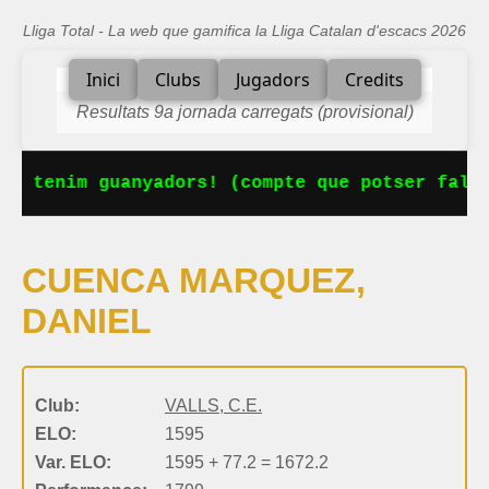
Lliga Total - La web que gamifica la Lliga Catalan d'escacs 2026
Inici
Clubs
Jugadors
Credits
Resultats 9a jornada carregats (provisional)
Ja tenim guanyadors! (compte que potser falta
CUENCA MARQUEZ,
DANIEL
Club:
VALLS, C.E.
ELO:
1595
Var. ELO:
1595 + 77.2 = 1672.2