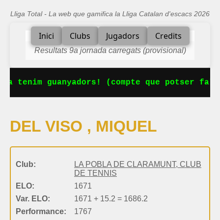
Lliga Total - La web que gamifica la Lliga Catalan d'escacs 2026
Inici
Clubs
Jugadors
Credits
Resultats 9a jornada carregats (provisional)
 Ja tenim guanyadors! (compte que potser falt
DEL VISO , MIQUEL
Club:
LA POBLA DE CLARAMUNT, CLUB
DE TENNIS
ELO:
1671
Var. ELO:
1671 + 15.2 = 1686.2
Performance:
1767