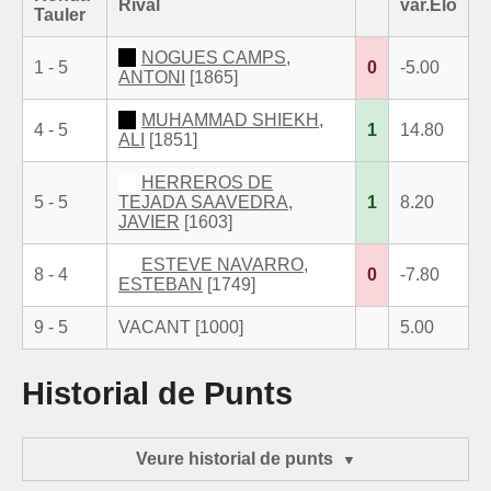
Rival
var.Elo
Tauler
NOGUES CAMPS,
1 - 5
0
-5.00
ANTONI
[1865]
MUHAMMAD SHIEKH,
4 - 5
1
14.80
ALI
[1851]
HERREROS DE
5 - 5
TEJADA SAAVEDRA,
1
8.20
JAVIER
[1603]
ESTEVE NAVARRO,
8 - 4
0
-7.80
ESTEBAN
[1749]
9 - 5
VACANT [1000]
5.00
Historial de Punts
Veure historial de punts