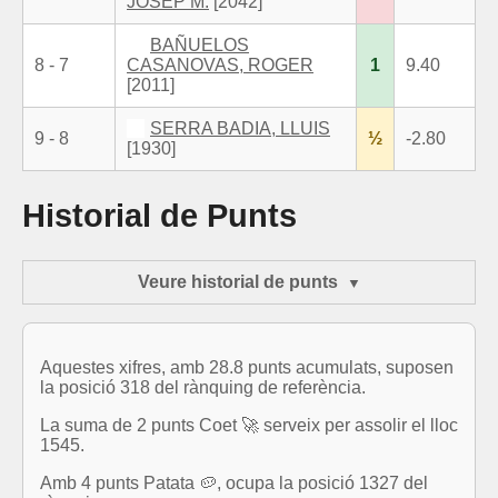
JOSEP M.
[2042]
BAÑUELOS
8 - 7
CASANOVAS, ROGER
1
9.40
[2011]
SERRA BADIA, LLUIS
9 - 8
½
-2.80
[1930]
Historial de Punts
Veure historial de punts
Aquestes xifres, amb 28.8 punts acumulats, suposen
la posició 318 del rànquing de referència.
La suma de 2 punts Coet 🚀 serveix per assolir el lloc
1545.
Amb 4 punts Patata 🥔, ocupa la posició 1327 del