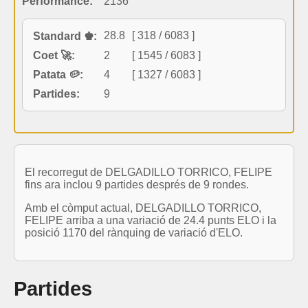
Performance:
2136
28.8
[ 318 / 6083 ]
Standard ♚:
Coet 🚀:
2
[ 1545 / 6083 ]
Patata 🥔:
4
[ 1327 / 6083 ]
Partides:
9
El recorregut de DELGADILLO TORRICO, FELIPE
fins ara inclou 9 partides després de 9 rondes.
Amb el còmput actual, DELGADILLO TORRICO,
FELIPE arriba a una variació de 24.4 punts ELO i la
posició 1170 del rànquing de variació d'ELO.
Partides