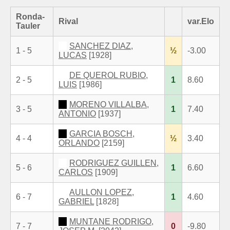
Ronda-
Rival
var.Elo
Tauler
SANCHEZ DIAZ,
1 - 5
½
-3.00
LUCAS
[1928]
DE QUEROL RUBIO,
2 - 5
1
8.60
LUIS
[1986]
MORENO VILLALBA,
3 - 5
1
7.40
ANTONIO
[1937]
GARCIA BOSCH,
4 - 4
½
3.40
ORLANDO
[2159]
RODRIGUEZ GUILLEN,
5 - 6
1
6.60
CARLOS
[1909]
AULLON LOPEZ,
6 - 7
1
4.60
GABRIEL
[1828]
MUNTANE RODRIGO,
7 - 7
0
-9.80