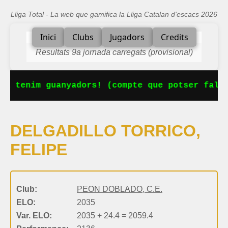
Lliga Total - La web que gamifica la Lliga Catalan d'escacs 2026
Inici
Clubs
Jugadors
Credits
Resultats 9a jornada carregats (provisional)
Ja tenim guanyadors! (compte que potser falta
DELGADILLO TORRICO,
FELIPE
Club:
PEON DOBLADO, C.E.
ELO:
2035
Var. ELO:
2035 + 24.4 = 2059.4