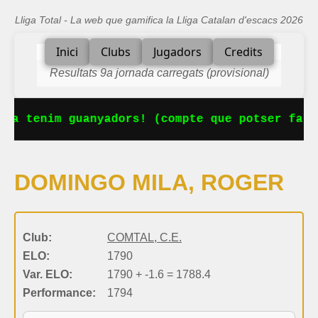
Lliga Total - La web que gamifica la Lliga Catalan d'escacs 2026
Inici
Clubs
Jugadors
Credits
Resultats 9a jornada carregats (provisional)
 Ja tenim guanyadors! (compte que potser falt
DOMINGO MILA, ROGER
Club:
COMTAL, C.E.
ELO:
1790
Var. ELO:
1790 + -1.6 = 1788.4
Performance:
1794