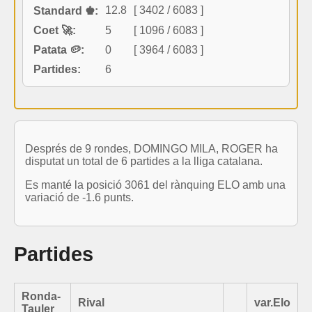
12.8
[ 3402 / 6083 ]
Standard ♚:
Coet 🚀:
5
[ 1096 / 6083 ]
Patata 🥔:
0
[ 3964 / 6083 ]
Partides:
6
Després de 9 rondes, DOMINGO MILA, ROGER ha
disputat un total de 6 partides a la lliga catalana.
Es manté la posició 3061 del rànquing ELO amb una
variació de -1.6 punts.
Partides
Ronda-
Rival
var.Elo
Tauler