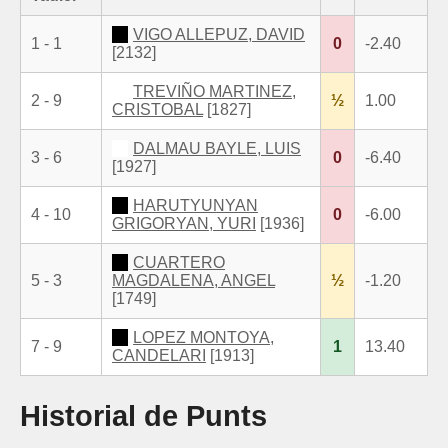
VIGO ALLEPUZ, DAVID
1 - 1
0
-2.40
[2132]
TREVIÑO MARTINEZ,
2 - 9
½
1.00
CRISTOBAL
[1827]
DALMAU BAYLE, LUIS
3 - 6
0
-6.40
[1927]
HARUTYUNYAN
4 - 10
0
-6.00
GRIGORYAN, YURI
[1936]
CUARTERO
5 - 3
MAGDALENA, ANGEL
½
-1.20
[1749]
LOPEZ MONTOYA,
7 - 9
1
13.40
CANDELARI
[1913]
Historial de Punts