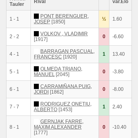
Rival
var.Elo
Tauler
PONT BERENGUER,
1 - 1
½
1.60
JOSEP
[1850]
VOLKOV , VLADIMIR
2 - 2
0
-6.60
[1917]
BARRAGAN PASCUAL,
4 - 1
1
13.40
FRANCESC
[1920]
OLMEDA TRIANO,
5 - 1
0
-3.80
MANUEL
[2045]
CARRAMIÑANA PUIG,
6 - 1
0
-8.00
JORDI
[1862]
RODRIGUEZ ONETIU,
7 - 7
1
2.40
ALBERTO
[1453]
GERNJAK FARRE,
8 - 1
MAXIM ALEXANDER
0
-10.40
[1777]