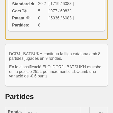
20.2
[ 1719 / 6083 ]
Standard ♚:
Coet 🚀:
5
[ 977 / 6083 ]
Patata 🥔:
0
[ 5036 / 6083 ]
Partides:
8
DORJ , BATSUKH continua la lliga catalana amb 8
partides jugades en 9 rondes.
En la classificació ELO, DORJ , BATSUKH es troba
en la posició 2951 per increment d'ELO amb una
variació de -0.6 punts.
Partides
Ronda-