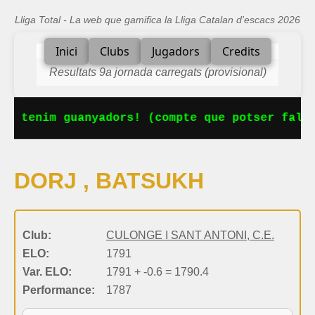
Lliga Total - La web que gamifica la Lliga Catalan d'escacs 2026
Inici
Clubs
Jugadors
Credits
Resultats 9a jornada carregats (provisional)
Ja tenim guanyadors! (compte que potser falta
DORJ , BATSUKH
Club:
CULONGE I SANT ANTONI, C.E.
ELO:
1791
Var. ELO:
1791 + -0.6 = 1790.4
Performance:
1787