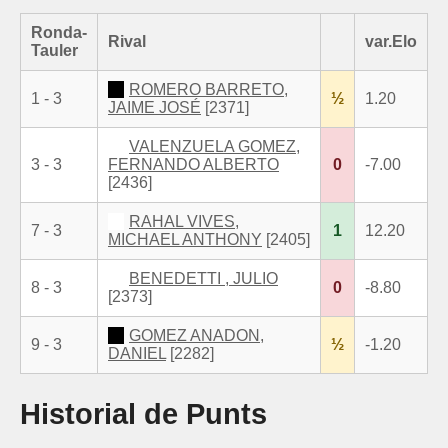
Ronda-
Rival
var.Elo
Tauler
ROMERO BARRETO,
1 - 3
½
1.20
JAIME JOSÉ
[2371]
VALENZUELA GOMEZ,
3 - 3
FERNANDO ALBERTO
0
-7.00
[2436]
RAHAL VIVES,
7 - 3
1
12.20
MICHAEL ANTHONY
[2405]
BENEDETTI , JULIO
8 - 3
0
-8.80
[2373]
GOMEZ ANADON,
9 - 3
½
-1.20
DANIEL
[2282]
Historial de Punts