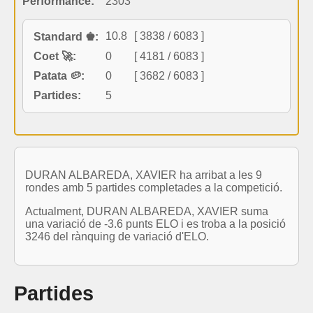
Performance:
2303
10.8
[ 3838 / 6083 ]
Standard ♚:
Coet 🚀:
0
[ 4181 / 6083 ]
Patata 🥔:
0
[ 3682 / 6083 ]
Partides:
5
DURAN ALBAREDA, XAVIER ha arribat a les 9
rondes amb 5 partides completades a la competició.
Actualment, DURAN ALBAREDA, XAVIER suma
una variació de -3.6 punts ELO i es troba a la posició
3246 del rànquing de variació d'ELO.
Partides