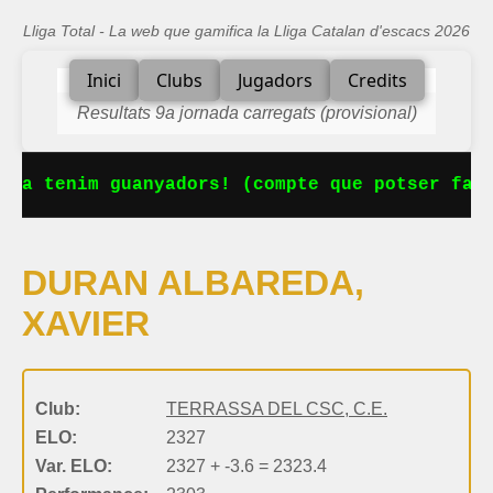
Lliga Total - La web que gamifica la Lliga Catalan d'escacs 2026
Inici
Clubs
Jugadors
Credits
Resultats 9a jornada carregats (provisional)
 Ja tenim guanyadors! (compte que potser falt
DURAN ALBAREDA,
XAVIER
Club:
TERRASSA DEL CSC, C.E.
ELO:
2327
Var. ELO:
2327 + -3.6 = 2323.4