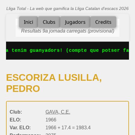
Lliga Total - La web que gamifica la Lliga Catalan d'escacs 2026
Inici
Clubs
Jugadors
Credits
Resultats 9a jornada carregats (provisional)
 Ja tenim guanyadors! (compte que potser falt
ESCORIZA LUSILLA,
PEDRO
Club:
GAVA, C.E.
ELO:
1966
Var. ELO:
1966 + 17.4 = 1983.4