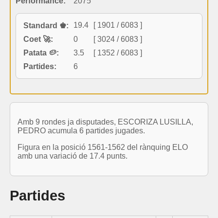
Performance:
2075
19.4
[ 1901 / 6083 ]
Standard ♚:
Coet 🚀:
0
[ 3024 / 6083 ]
Patata 🥔:
3.5
[ 1352 / 6083 ]
Partides:
6
Amb 9 rondes ja disputades, ESCORIZA LUSILLA,
PEDRO acumula 6 partides jugades.
Figura en la posició 1561-1562 del rànquing ELO
amb una variació de 17.4 punts.
Partides