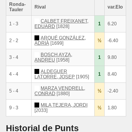
Ronda-
Rival
var.Elo
Tauler
CALBET FREIXANET,
1 - 3
1
6.20
EDUARD
[1828]
ARQUÉ GONZÁLEZ,
2 - 2
½
-6.40
ADRIÀ
[1699]
BOSCH AYZA,
3 - 4
1
9.80
ANDREU
[1958]
ALDEGUER
4 - 4
1
8.40
LATORRE, JOSEP
[1905]
MARZA VENDRELL,
5 - 4
½
-2.40
CONRAD
[1880]
MILA TEJERA, JORDI
9 - 3
½
1.80
[2033]
Historial de Punts