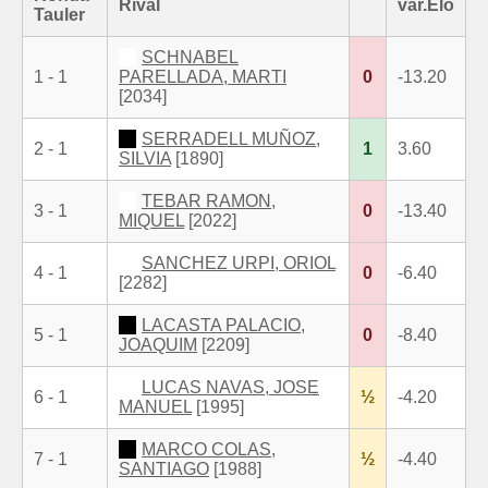
Rival
var.Elo
Tauler
SCHNABEL
1 - 1
PARELLADA, MARTI
0
-13.20
[2034]
SERRADELL MUÑOZ,
2 - 1
1
3.60
SILVIA
[1890]
TEBAR RAMON,
3 - 1
0
-13.40
MIQUEL
[2022]
SANCHEZ URPI, ORIOL
4 - 1
0
-6.40
[2282]
LACASTA PALACIO,
5 - 1
0
-8.40
JOAQUIM
[2209]
LUCAS NAVAS, JOSE
6 - 1
½
-4.20
MANUEL
[1995]
MARCO COLAS,
7 - 1
½
-4.40
SANTIAGO
[1988]