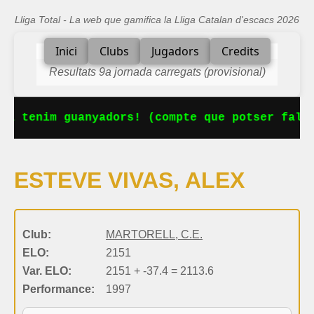
Lliga Total - La web que gamifica la Lliga Catalan d'escacs 2026
Inici
Clubs
Jugadors
Credits
Resultats 9a jornada carregats (provisional)
Ja tenim guanyadors! (compte que potser falta
ESTEVE VIVAS, ALEX
Club:
MARTORELL, C.E.
ELO:
2151
Var. ELO:
2151 + -37.4 = 2113.6
Performance:
1997